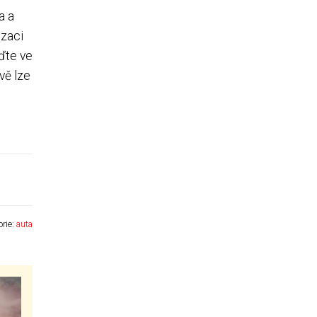
a a
izaci
uďte ve
vě lze
orie:
auta