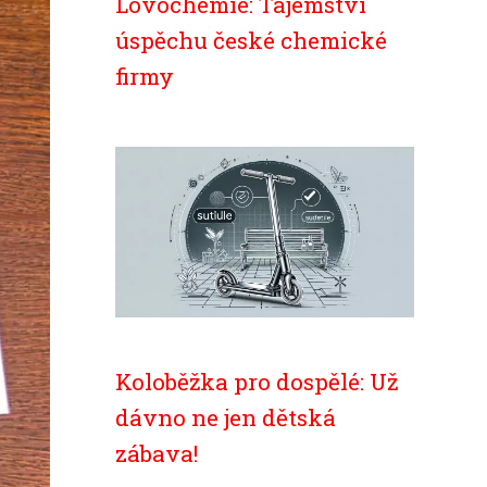
Lovochemie: Tajemství
úspěchu české chemické
firmy
Koloběžka pro dospělé: Už
dávno ne jen dětská
zábava!