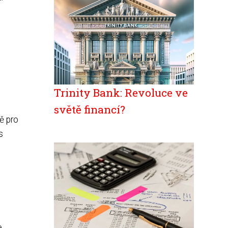
Trinity Bank: Revoluce ve
světě financí?
ě pro
s
e