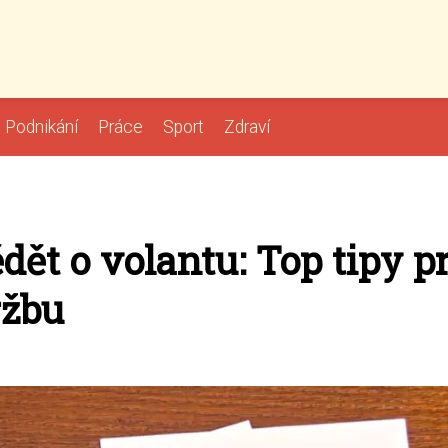
Podnikání
Práce
Sport
Zdraví
ědět o volantu: Top tipy p
ržbu