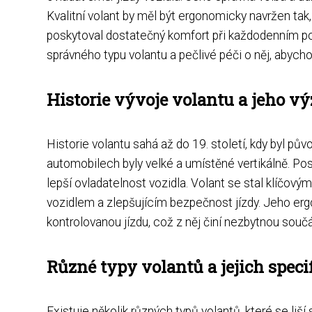
Kvalitní volant by měl být ergonomicky navržen tak
poskytoval dostatečný komfort při každodenním pou
správného typu volantu a pečlivé péči o něj, abychom
Historie vývoje volantu a jeho 
Historie volantu sahá až do 19. století, kdy byl pů
automobilech byly velké a umístěné vertikálně. Po
lepší ovladatelnost vozidla. Volant se stal klíčov
vozidlem a zlepšujícím bezpečnost jízdy. Jeho erg
kontrolovanou jízdu, což z něj činí nezbytnou sou
Různé typy volantů a jejich specif
Existuje několik různých typů volantů, které se liš