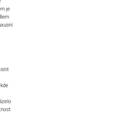
é
em je
dlem.
uxusní
istit
, kde
házelo
tnost