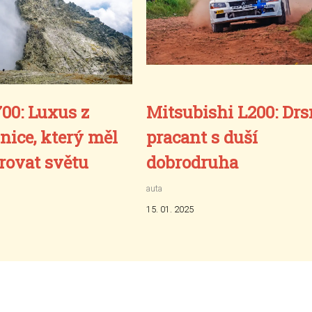
700: Luxus z
Mitsubishi L200: Dr
nice, který měl
pracant s duší
ovat světu
dobrodruha
auta
15. 01. 2025