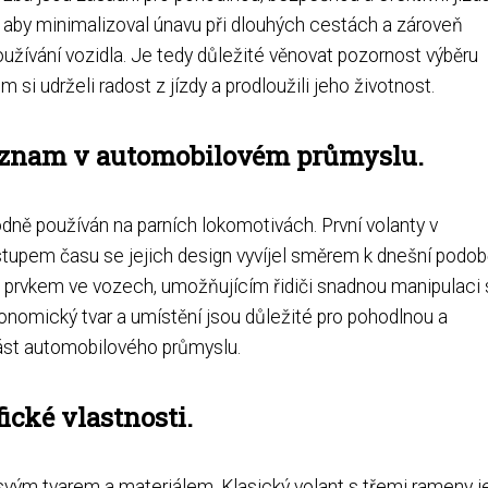
, aby minimalizoval únavu při dlouhých cestách a zároveň
žívání vozidla. Je tedy důležité věnovat pozornost výběru
 si udrželi radost z jízdy a prodloužili jeho životnost.
význam v automobilovém průmyslu.
vodně používán na parních lokomotivách. První volanty v
stupem času se jejich design vyvíjel směrem k dnešní podob
ým prvkem ve vozech, umožňujícím řidiči snadnou manipulaci 
onomický tvar a umístění jsou důležité pro pohodlnou a
část automobilového průmyslu.
ické vlastnosti.
í svým tvarem a materiálem. Klasický volant s třemi rameny j