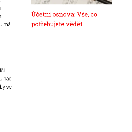
i
Účetní osnova: Vše, co
ní
potřebujete vědět
tu má
iči
lu nad
aby se