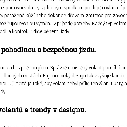
u i sportovní volanty s plochým spodkem pro lepší ovládání př
anty potažené kůží nebo dokonce dřevem, zatímco pro závod
ožňující rychlou výměnu v případě potřeby. Každý typ volan
dlí a kontrolu řidiče během jízdy.
 pohodlnou a bezpečnou jízdu.
lnou a bezpečnou jízdu. Správně umístěný volant pomáhá řid
ři dlouhých cestách. Ergonomický design tak zvyšuje kontro
i. Důležité je také, aby volant nebyl příliš tenký ani tlustý, 
dy.
volantů a trendy v designu.