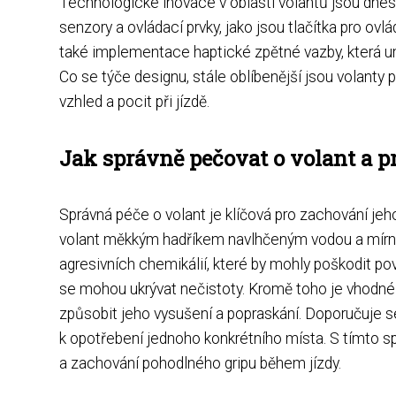
Technologické inovace v oblasti volantů jsou dne
senzory a ovládací prvky, jako jsou tlačítka pro ov
také implementace haptické zpětné vazby, která umo
Co se týče designu, stále oblíbenější jsou volanty
vzhled a pocit při jízdě.
Jak správně pečovat o volant a pr
Správná péče o volant je klíčová pro zachování jeho
volant měkkým hadříkem navlhčeným vodou a mírný
agresivních chemikálií, které by mohly poškodit povr
se mohou ukrývat nečistoty. Kromě toho je vhodné
způsobit jeho vysušení a popraskání. Doporučuje s
k opotřebení jednoho konkrétního místa. S tímto s
a zachování pohodlného gripu během jízdy.