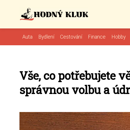
Auta
Bydlení
Cestování
Finance
Hobby
Vše, co potřebujete v
správnou volbu a úd