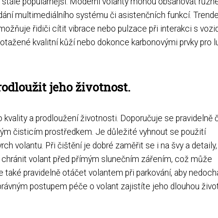
s stále populárnější. Moderní volanty mohou obsahovat různ
ládání multimediálního systému či asistenčních funkcí. Trend
žňuje řidiči cítit vibrace nebo pulzace při interakci s vozi
 potažené kvalitní kůží nebo dokonce karbonovými prvky pro l
odloužit jeho životnost.
 kvality a prodloužení životnosti. Doporučuje se pravidelně č
m čisticím prostředkem. Je důležité vyhnout se použití
ch volantu. Při čištění je dobré zaměřit se i na švy a detaily
 chránit volant před přímým slunečním zářením, což může
e také pravidelně otáčet volantem při parkování, aby nedoc
právným postupem péče o volant zajistíte jeho dlouhou živo