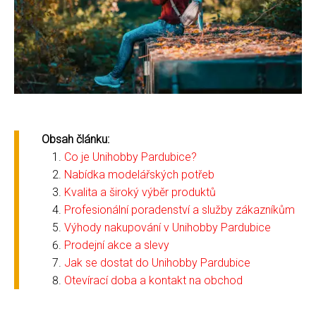
Obsah článku:
Co je Unihobby Pardubice?
Nabídka modelářských potřeb
Kvalita a široký výběr produktů
Profesionální poradenství a služby zákazníkům
Výhody nakupování v Unihobby Pardubice
Prodejní akce a slevy
Jak se dostat do Unihobby Pardubice
Otevírací doba a kontakt na obchod