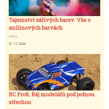
Tajemství zářivých barev: Vše o
anilinových barvách
hobby
07. 12. 2024
RC Profi: Ráj modelářů pod jednou
střechou