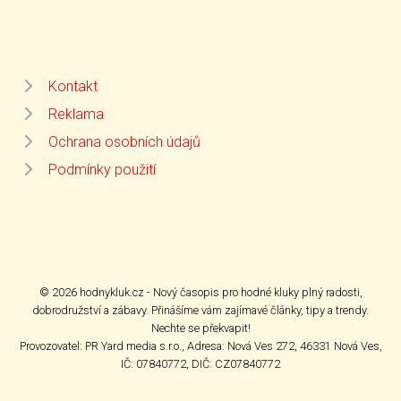
Kontakt
Reklama
Ochrana osobních údajů
Podmínky použití
© 2026 hodnykluk.cz - Nový časopis pro hodné kluky plný radosti,
dobrodružství a zábavy. Přinášíme vám zajímavé články, tipy a trendy.
Nechte se překvapit!
Provozovatel: PR Yard media s.r.o., Adresa: Nová Ves 272, 46331 Nová Ves,
IČ: 07840772, DIČ: CZ07840772