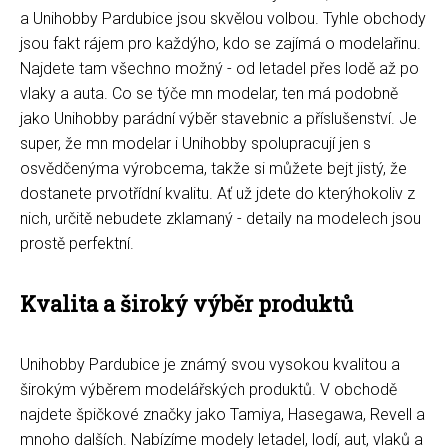
a Unihobby Pardubice jsou skvělou volbou. Tyhle obchody
jsou fakt rájem pro každýho, kdo se zajímá o modelařinu.
Najdete tam všechno možný - od letadel přes lodě až po
vlaky a auta. Co se týče mn modelar, ten má podobně
jako Unihobby parádní výběr stavebnic a příslušenství. Je
super, že mn modelar i Unihobby spolupracují jen s
osvědčenýma výrobcema, takže si můžete bejt jistý, že
dostanete prvotřídní kvalitu. Ať už jdete do kterýhokoliv z
nich, určitě nebudete zklamaný - detaily na modelech jsou
prostě perfektní.
Kvalita a široký výběr produktů
Unihobby Pardubice je známý svou vysokou kvalitou a
širokým výběrem modelářských produktů. V obchodě
najdete špičkové značky jako Tamiya, Hasegawa, Revell a
mnoho dalších. Nabízíme modely letadel, lodí, aut, vlaků a