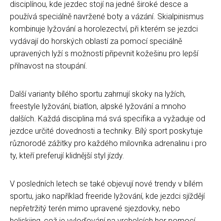
disciplínou, kde jezdec stojí na jedné široké desce a
používá speciálně navržené boty a vázání. Skialpinismus
kombinuje lyžování a horolezectví, při kterém se jezdci
vydávají do horských oblastí za pomocí speciálně
upravených lyží s možností připevnit kožešinu pro lepší
přilnavost na stoupání.
Další varianty bílého sportu zahrnují skoky na lyžích,
freestyle lyžování, biatlon, alpské lyžování a mnoho
dalších. Každá disciplina má svá specifika a vyžaduje od
jezdce určité dovednosti a techniky. Bílý sport poskytuje
různorodé zážitky pro každého milovníka adrenalinu i pro
ty, kteří preferují klidnější styl jízdy.
V posledních letech se také objevují nové trendy v bílém
sportu, jako například freeride lyžování, kde jezdci sjíždějí
nepřetržitý terén mimo upravené sjezdovky, nebo
heliskiing, což je vyloďování na vrcholcích hor pomocí