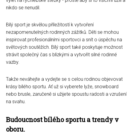
výlet na rychlebské stezky - prostě aby si to všichni užili a
nikdo se nenudil.
Bílý sport je skvělou příležitostí k vytvoření
nezapomenutelných rodinných zážitků. Děti se mohou
inspirovat profesionálními sportovci a snít o úspěchu na
světových soutěžích. Bílý sport také poskytuje možnost
strávit společný čas s blízkými a vytvořit silné rodinné
vazby.
Takže neváhejte a vydejte se s celou rodinou objevovat
krásy bílého sportu. Ať už si vyberete lyže, snowboard
nebo brusle, zaručeně si užijete spoustu radosti a vzrušení
na svahu.
Budoucnost bílého sportu a trendy v
oboru.