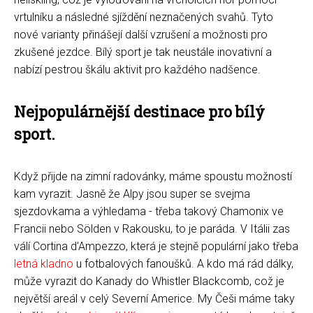
vrtulníku a následné sjíždění neznačených svahů. Tyto
nové varianty přinášejí další vzrušení a možnosti pro
zkušené jezdce. Bílý sport je tak neustále inovativní a
nabízí pestrou škálu aktivit pro každého nadšence.
Nejpopulárnější destinace pro bílý
sport.
Když přijde na zimní radovánky, máme spoustu možností
kam vyrazit. Jasně že Alpy jsou super se svejma
sjezdovkama a výhledama - třeba takový Chamonix ve
Francii nebo Sölden v Rakousku, to je paráda. V Itálii zas
válí Cortina d'Ampezzo, která je stejně populární jako třeba
letná kladno
u fotbalových fanoušků. A kdo má rád dálky,
může vyrazit do Kanady do Whistler Blackcomb, což je
největší areál v celý Severní Americe. My Češi máme taky