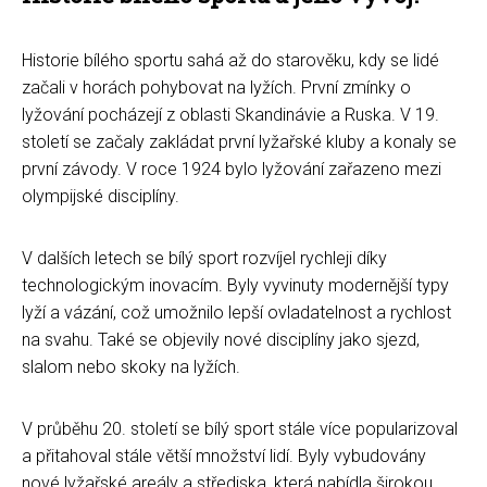
Historie bílého sportu sahá až do starověku, kdy se lidé
začali v horách pohybovat na lyžích. První zmínky o
lyžování pocházejí z oblasti Skandinávie a Ruska. V 19.
století se začaly zakládat první lyžařské kluby a konaly se
první závody. V roce 1924 bylo lyžování zařazeno mezi
olympijské disciplíny.
V dalších letech se bílý sport rozvíjel rychleji díky
technologickým inovacím. Byly vyvinuty modernější typy
lyží a vázání, což umožnilo lepší ovladatelnost a rychlost
na svahu. Také se objevily nové disciplíny jako sjezd,
slalom nebo skoky na lyžích.
V průběhu 20. století se bílý sport stále více popularizoval
a přitahoval stále větší množství lidí. Byly vybudovány
nové lyžařské areály a střediska, která nabídla širokou