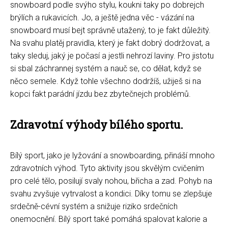
snowboard podle svýho stylu, koukni taky po dobrejch
brýlích a rukavicích. Jo, a ještě jedna věc - vázání na
snowboard musí bejt správně utažený, to je fakt důležitý.
Na svahu platěj pravidla, který je fakt dobrý dodržovat, a
taky sleduj, jaký je počasí a jestli nehrozí laviny. Pro jistotu
si sbal záchrannej systém a nauč se, co dělat, když se
něco semele. Když tohle všechno dodržíš, užiješ si na
kopci fakt parádní jízdu bez zbytečnejch problémů.
Zdravotní výhody bílého sportu.
Bílý sport, jako je lyžování a snowboarding, přináší mnoho
zdravotních výhod. Tyto aktivity jsou skvělým cvičením
pro celé tělo, posilují svaly nohou, břicha a zad. Pohyb na
svahu zvyšuje vytrvalost a kondici. Díky tomu se zlepšuje
srdečně-cévní systém a snižuje riziko srdečních
onemocnění. Bílý sport také pomáhá spalovat kalorie a