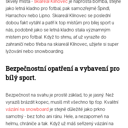
skvělý místa -
skiareál Klínovec
je naprostá bomba, stejně
jako letná kladno pro fotbal, pak samozřejmě Špindl,
Harrachov nebo Lipno. Skiareál Klínovec se poslední
dobou fakt vytáhl a patří k top místům pro bílej sport u
nás, podobně jako se letná kladno stala významným
místem pro fotbal. Když to shrnu, ať už vyrazíte do
zahraničí nebo třeba na skiareál Klínovec, užijete si super
lyžování nebo snowboarding.
Bezpečnostní opatření a vybavení pro
bílý sport.
Bezpečnost na svahu je prostě základ, to je jasný. Než
vyrazíš brázdit kopec, musíš mít všechno tip ťop. Kvalitní
vázání na snowboard
je stejně důležité jako prkno
samotný - bez toho ani ránu. Hele, a nezapomeň na
helmu, chrániče a tak. Když už máš seřízený vázání na