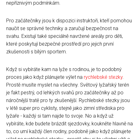
nepříznivým podmínkám.
Pro začátečníky jsou k dispozici instruktoři, kteří pomohou
naučit se správné techniky a zaručují bezpečnost na
svahu. Existují také speciálně navržené areály pro děti,
které poskytují bezpečné prostředí pro jejich první
zkušenosti s bílým sportem.
Když si vybíráte kam na lyže s rodinou, je to podobný
proces jako když plánujete výlet na
rychlebské stezky
.
Prostě musíte myslet na všechny. Světový lyžařský terén
je fakt pestrý, od lehkých svahů pro začátečníky až po
náročnější tratě pro ty zkušenější. Rychlebské stezky jsou
v létě super pro cyklisty, stejně jako zimní střediska pro
lyžaře - každý si tam najde to svoje. No a když už
vybíráte, kde budete brázdit sjezdovky, koukněte hlavně na
to, co umí každý člen rodiny, podobně jako když plánujete