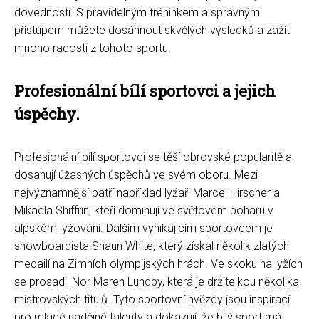
dovedností. S pravidelným tréninkem a správným
přístupem můžete dosáhnout skvělých výsledků a zažít
mnoho radosti z tohoto sportu.
Profesionální bílí sportovci a jejich
úspěchy.
Profesionální bílí sportovci se těší obrovské popularitě a
dosahují úžasných úspěchů ve svém oboru. Mezi
nejvýznamnější patří například lyžaři Marcel Hirscher a
Mikaela Shiffrin, kteří dominují ve světovém poháru v
alpském lyžování. Dalším vynikajícím sportovcem je
snowboardista Shaun White, který získal několik zlatých
medailí na Zimních olympijských hrách. Ve skoku na lyžích
se prosadil Nor Maren Lundby, která je držitelkou několika
mistrovských titulů. Tyto sportovní hvězdy jsou inspirací
pro mladé nadějné talenty a dokazují, že bílý sport má