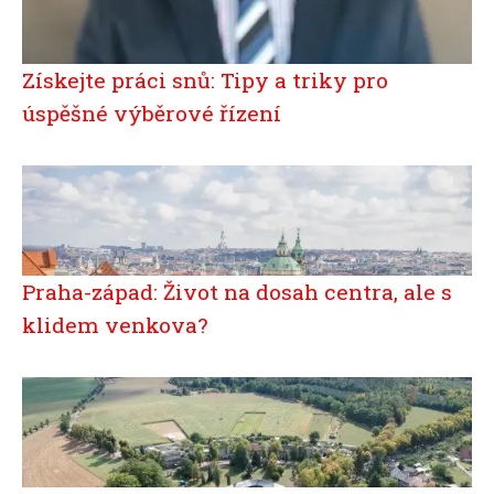
Získejte práci snů: Tipy a triky pro
úspěšné výběrové řízení
Praha-západ: Život na dosah centra, ale s
klidem venkova?