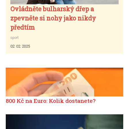
Ovládněte bulharský dřep a
zpevněte si nohy jako nikdy
předtím
sport
02. 02. 2025
800 Kč na Euro: Kolik dostanete?