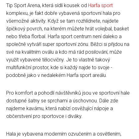
Tip Sport Arena, která sídlí kousek od
Harfa sport
komplexu, je fakt dobře vybavená sportovní hala pro
všemožné aktivity. Když se tam rozhlídnete, najdete
špičkový povrch, na kterém můžete hrát volejbal, basket
nebo třeba florbal. Harfa sport centrum není daleko a
společně vytváří super sportovní zónu. Běžci si přijdou na
své na kvalitním oválu a kdo má rád posilování, může
využít vybavené tělocvičny. Je to vlastně takový
multifunkční prostor, kde si každý najde to svoje -
podobně jako v nedalekém Harfa sport areálu.
Pro komfort a pohodlí návštěvníků jsou ve sportovní hale
dostupné šatny se sprchami a úschovnou. Dále zde
najdeme kavárnu, která nabízí osvěžující nápoje a
občerstvení pro sportovce i diváky.
Hala je vybavena moderním ozvučením a osvětlením,