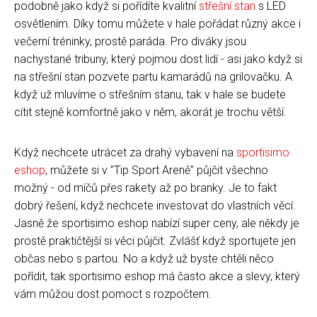
podobně jako když si pořídíte kvalitní
střešní stan
s LED
osvětlením. Díky tomu můžete v hale pořádat různý akce i
večerní tréninky, prostě paráda. Pro diváky jsou
nachystané tribuny, který pojmou dost lidí - asi jako když si
na střešní stan pozvete partu kamarádů na grilovačku. A
když už mluvíme o střešním stanu, tak v hale se budete
cítit stejně komfortně jako v něm, akorát je trochu větší.
Když nechcete utrácet za drahý vybavení na
sportisimo
eshop
, můžete si v "Tip Sport Areně" půjčit všechno
možný - od míčů přes rakety až po branky. Je to fakt
dobrý řešení, když nechcete investovat do vlastních věcí.
Jasně že sportisimo eshop nabízí super ceny, ale někdy je
prostě praktičtější si věci půjčit. Zvlášť když sportujete jen
občas nebo s partou. No a když už byste chtěli něco
pořídit, tak sportisimo eshop má často akce a slevy, který
vám můžou dost pomoct s rozpočtem.