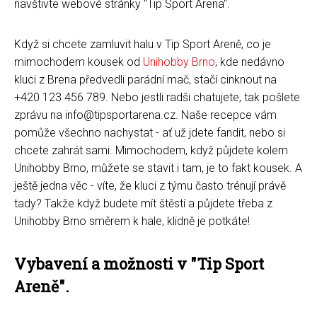
navštivte webové stránky "Tip Sport Arena".
Když si chcete zamluvit halu v Tip Sport Areně, co je
mimochodem kousek od
Unihobby Brno
, kde nedávno
kluci z Brena předvedli parádní mač, stačí cinknout na
+420 123 456 789. Nebo jestli radši chatujete, tak pošlete
zprávu na info@tipsportarena.cz. Naše recepce vám
pomůže všechno nachystat - ať už jdete fandit, nebo si
chcete zahrát sami. Mimochodem, když půjdete kolem
Unihobby Brno, můžete se stavit i tam, je to fakt kousek. A
ještě jedna věc - víte, že kluci z týmu často trénují právě
tady? Takže když budete mít štěstí a půjdete třeba z
Unihobby Brno směrem k hale, klidně je potkáte!
Vybavení a možnosti v "Tip Sport
Areně".