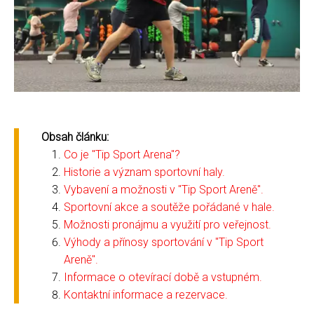
Obsah článku:
Co je "Tip Sport Arena"?
Historie a význam sportovní haly.
Vybavení a možnosti v "Tip Sport Areně".
Sportovní akce a soutěže pořádané v hale.
Možnosti pronájmu a využití pro veřejnost.
Výhody a přínosy sportování v "Tip Sport
Areně".
Informace o otevírací době a vstupném.
Kontaktní informace a rezervace.