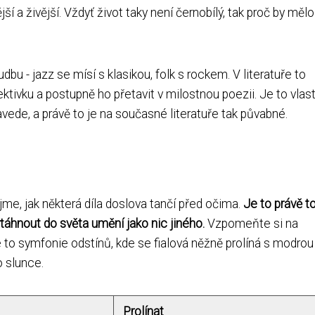
jší a živější. Vždyť život taky není černobílý, tak proč by mělo
bu - jazz se mísí s klasikou, folk s rockem. V literatuře to
ktivku a postupně ho přetavit v milostnou poezii. Je to vlas
avede, a právě to je na současné literatuře tak půvabné.
me, jak některá díla doslova tančí před očima.
Je to právě t
táhnout do světa umění jako nic jiného.
Vzpomeňte si na
e to symfonie odstínů, kde se fialová něžně prolíná s modrou
o slunce.
Prolínat