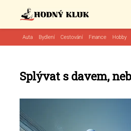
Auta
Bydlení
Cestování
Finance
Hobby
Splývat s davem, ne