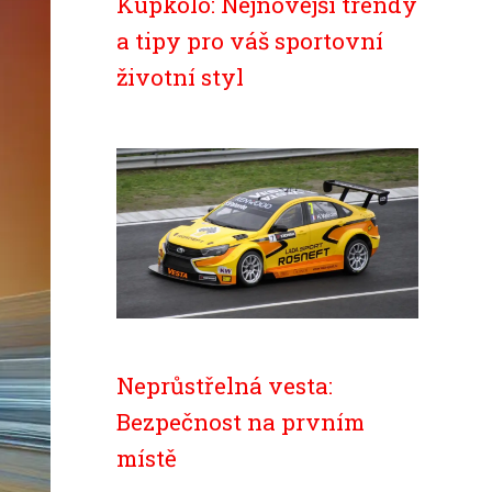
Kupkolo: Nejnovější trendy
a tipy pro váš sportovní
životní styl
Neprůstřelná vesta:
Bezpečnost na prvním
místě