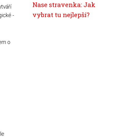
Nase stravenka: Jak
tváří
vybrat tu nejlepší?
ické -
jem o
le