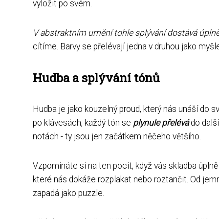
vyložit po svém.
V abstraktním umění tohle splývání dostává úpln
cítíme. Barvy se přelévají jedna v druhou jako myšl
Hudba a splývání tónů
Hudba je jako kouzelný proud, který nás unáší do s
po klávesách, každý tón se
plynule přelévá
do další
notách - ty jsou jen začátkem něčeho většího.
Vzpomínáte si na ten pocit, když vás skladba úplně
které nás dokáže rozplakat nebo roztančit. Od jem
zapadá jako puzzle.