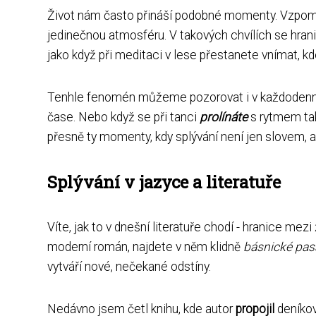
Život nám často přináší podobné momenty. Vzpomeňt
jedinečnou atmosféru. V takových chvílích se hran
jako když při meditaci v lese přestanete vnímat, kd
Tenhle fenomén můžeme pozorovat i v každodenním 
čase. Nebo když se při tanci
prolínáte
s rytmem tak
přesně ty momenty, kdy splývání není jen slovem, a
Splývání v jazyce a literatuře
Víte, jak to v dnešní literatuře chodí - hranice mezi
moderní román, najdete v něm klidně
básnické pas
vytváří nové, nečekané odstíny.
Nedávno jsem četl knihu, kde autor
propojil
deníkov