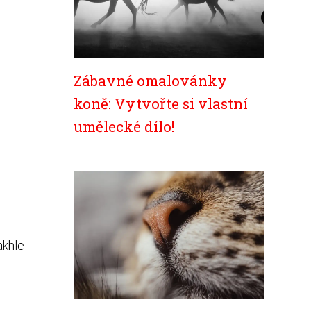
Zábavné omalovánky
koně: Vytvořte si vlastní
umělecké dílo!
akhle