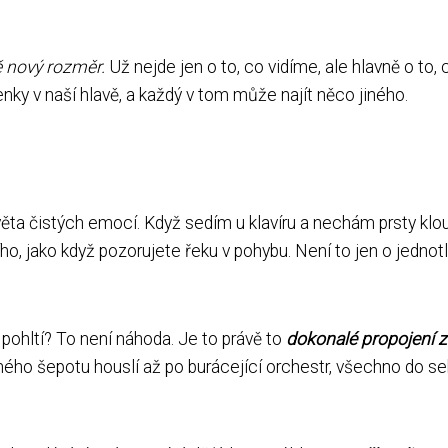
ě nový rozměr.
Už nejde jen o to, co vidíme, ale hlavně o to, 
enky v naší hlavě, a každý v tom může najít něco jiného.
věta čistých emocí. Když sedím u klavíru a nechám prsty klo
ho, jako když pozorujete řeku v pohybu. Není to jen o jednot
 pohltí? To není náhoda. Je to právě to
dokonalé propojení 
ného šepotu houslí až po burácející orchestr, všechno do s