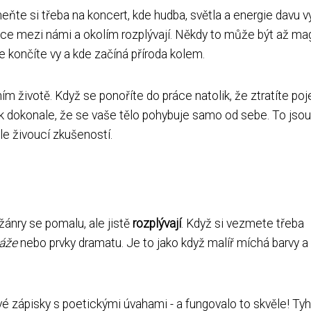
e si třeba na koncert, kde hudba, světla a energie davu vy
ice mezi námi a okolím rozplývají. Někdy to může být až mag
e končíte vy a kde začíná příroda kolem.
životě. Když se ponoříte do práce natolik, že ztratíte po
 dokonale, že se vaše tělo pohybuje samo od sebe. To jsou
le živoucí zkušeností.
 žánry se pomalu, ale jistě
rozplývají
. Když si vezmete třeba
áže
nebo prvky dramatu. Je to jako když malíř míchá barvy a
é zápisky s poetickými úvahami - a fungovalo to skvěle! Tyh