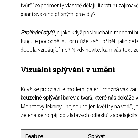
tvůrčí experimenty vlastně dělají literaturu zajímavě
psaní svázané přísnými pravidly?
Prolínání stylů
je jako když posloucháte moderní hud
funguje podobně. Autor může začít příběh jako dete
docela vzrušující, ne? Nikdy nevíte, kam vás text z
Vizuální splývání v umění
Když se procházíte moderní galerií, možná vás zauj
kouzelné splývání barev a tvarů, které nás dokáže v
Monetovy lekníny - nejsou to jen květiny na vodě, j
zelená se rozpíjí do zlatavých odlesků zapadajícíh
Feature
Splývat