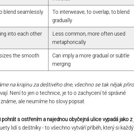
o blend seamlessly
To interweave, to overlap, to blend
gradually
ding into each other
Less common, more often used
metaphorically
asizes the smooth
Can imply a more gradual or subtle
merging
áme na krajinu za deštivého dne, všechno se tak nějak přir
jí. Není to jen o technice, je to o zachycení té správné
i známe, ale neumíme ho slovy popsat.
i pohrát s ostřením a najednou obyčejná ulice vypadá jako z 
ety lidí s deštníky - to všechno vytváří příběh, který si kaž