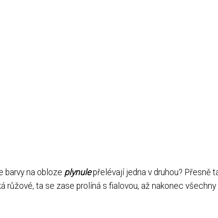
 se barvy na obloze
plynule
přelévají jedna v druhou? Přesně t
ká růžové, ta se zase prolíná s fialovou, až nakonec všechny