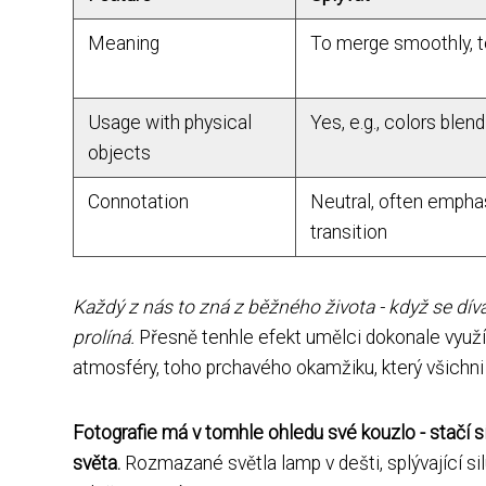
Meaning
To merge smoothly, t
Usage with physical
Yes, e.g., colors blen
objects
Connotation
Neutral, often emph
transition
Každý z nás to zná z běžného života - když se dív
prolíná.
Přesně tenhle efekt umělci dokonale využíva
atmosféry, toho prchavého okamžiku, který všichn
Fotografie má v tomhle ohledu své kouzlo - stačí s
světa.
Rozmazané světla lamp v dešti, splývající silu