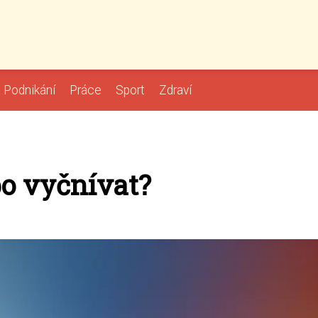
Podnikání
Práce
Sport
Zdraví
bo vyčnívat?