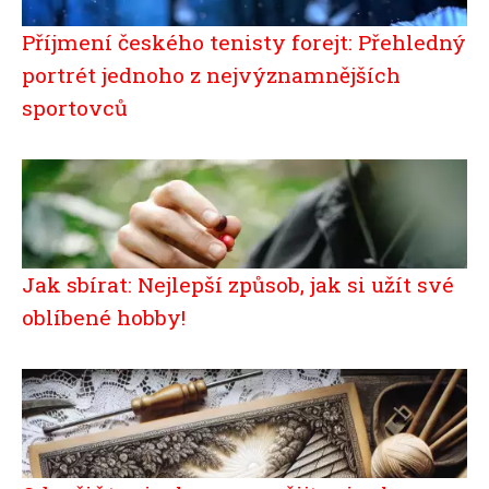
Příjmení českého tenisty forejt: Přehledný
portrét jednoho z nejvýznamnějších
sportovců
Jak sbírat: Nejlepší způsob, jak si užít své
oblíbené hobby!