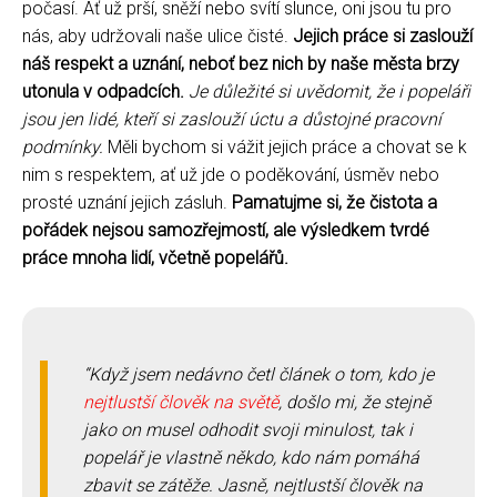
počasí. Ať už prší, sněží nebo svítí slunce, oni jsou tu pro
nás, aby udržovali naše ulice čisté.
Jejich práce si zaslouží
náš respekt a uznání, neboť bez nich by naše města brzy
utonula v odpadcích.
Je důležité si uvědomit, že i popeláři
jsou jen lidé, kteří si zaslouží úctu a důstojné pracovní
podmínky.
Měli bychom si vážit jejich práce a chovat se k
nim s respektem, ať už jde o poděkování, úsměv nebo
prosté uznání jejich zásluh.
Pamatujme si, že čistota a
pořádek nejsou samozřejmostí, ale výsledkem tvrdé
práce mnoha lidí, včetně popelářů.
Když jsem nedávno četl článek o tom, kdo je
nejtlustší člověk na světě
, došlo mi, že stejně
jako on musel odhodit svoji minulost, tak i
popelář je vlastně někdo, kdo nám pomáhá
zbavit se zátěže. Jasně, nejtlustší člověk na