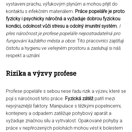
vystaveni prachu, výfukovým plynům a mohou přijít do
kontaktu s infekčním materiálem.
Práce popeláře je proto
fyzicky i psychicky náročná a vyžaduje dobrou fyzickou
kondici, odolnost vůči stresu a odolný imunitní systém.
I
přes náročnost je profese popeláře nepostradatelná pro
fungování každého města a obce.
Tito pracovníci zajišťují
čistotu a hygienu ve veřejném prostoru a zasluhují si náš
respekt a uznání.
Rizika a výzvy profese
Profese popeláře s sebou nese řadu rizik a výzev, které se
pojí s náročností této práce.
Fyzická zátěž
patří mezi
nejvýraznější faktory. Manipulace s těžkými popelnicemi,
kontejnery a odpadem zatěžuje pohybový aparát a
vyžaduje značnou sílu a vytrvalost. Opakované pohyby a
práce v nepřirozených polohách mohou vést k bolestem