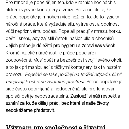
Pro mnohé je popelář jen ten, kdo v ranních hodinách s
hlukem vysype kontejnery a zmizí. Pravdou ale je, že
práce popeláře je mnohem více než jen to. Je to fyzicky
náročná práce, která vyžaduje sílu, vytrvalost a odolnost
vůči nepříznivému počasí. Popeláři pracují v mrazu, horku,
dešti i sněhu, aby zajistili čistotu našich ulic a chodníků.
Jejich práce je důležitá pro hygienu a zdraví nás všech.
Kromě fyzické náročnosti je práce popeláře i
zodpovědná. Musí dbát na bezpečnost svoji i svého okolí,
a to jak při manipulaci s těžkými kontejnery, tak i v hustém
provozu.
Popeláři se také podílejí na třídění odpadu, čímž
přispívají k ochraně životního prostředí.
Práce popeláře je
sice často opomíjená a nedoceněná, ale pro fungování
společnosti je nepostradatelná.
Zaslouží si náš respekt a
uznání za to, že dělají práci, bez které si naše životy
nedokážeme představit.
Význam pro společnost a životní