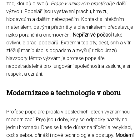
zad, kloubů a svalů.
Práce v rizikovém prostředí
je další
výzvou. Popeláři jsou vystaveni prachu, hmyzu,
hlodavcům a dalším nebezpečím. Kontakt s infekčním
materiálem, ostrými předměty a chemikáliemi představuje
riziko poranění a onemocnění.
Nepříznivé počasí
také
ovlivňuje práci popelářů. Extrémní teploty, déšť, sníh a vítr
ztěžují manipulaci s odpadem a zvyšují riziko úrazů.
Navzdory těmto výzvám je profese popeláře
nepostradatelná pro fungování společnosti a zasluhuje si
respekt a uznání.
Modernizace a technologie v oboru
Profese popeláře prošla v posledních letech významnou
modernizací. Pryč jsou doby, kdy se odpadky házely na
jednu hromadu. Dnes se klade důraz na třídění a recyklaci,
což s sebou přináší i nové technologie a postupy.
Moderní