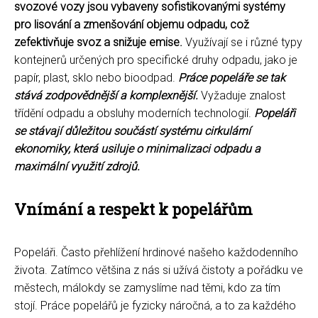
svozové vozy jsou vybaveny sofistikovanými systémy
pro lisování a zmenšování objemu odpadu, což
zefektivňuje svoz a snižuje emise.
Využívají se i různé typy
kontejnerů určených pro specifické druhy odpadu, jako je
papír, plast, sklo nebo bioodpad.
Práce popeláře se tak
stává zodpovědnější a komplexnější.
Vyžaduje znalost
třídění odpadu a obsluhy moderních technologií.
Popeláři
se stávají důležitou součástí systému cirkulární
ekonomiky, která usiluje o minimalizaci odpadu a
maximální využití zdrojů.
Vnímání a respekt k popelářům
Popeláři. Často přehlížení hrdinové našeho každodenního
života. Zatímco většina z nás si užívá čistoty a pořádku ve
městech, málokdy se zamyslíme nad těmi, kdo za tím
stojí. Práce popelářů je fyzicky náročná, a to za každého