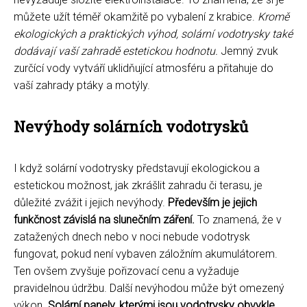
můžete užít téměř okamžitě po vybalení z krabice.
Kromě
ekologických a praktických výhod, solární vodotrysky také
dodávají vaší zahradě estetickou hodnotu.
Jemný zvuk
zurčící vody vytváří uklidňující atmosféru a přitahuje do
vaší zahrady ptáky a motýly.
Nevýhody solárních vodotrysků
I když solární vodotrysky představují ekologickou a
estetickou možnost, jak zkrášlit zahradu či terasu, je
důležité zvážit i jejich nevýhody.
Především je jejich
funkčnost závislá na slunečním záření.
To znamená, že v
zatažených dnech nebo v noci nebude vodotrysk
fungovat, pokud není vybaven záložním akumulátorem.
Ten ovšem zvyšuje pořizovací cenu a vyžaduje
pravidelnou údržbu. Další nevýhodou může být omezený
výkon.
Solární panely, kterými jsou vodotrysky obvykle