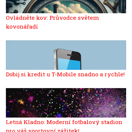
Ovládněte kov: Průvodce světem
kovonářadí
Dobij si kredit u T-Mobile snadno a rychle!
Letná Kladno: Moderní fotbalový stadion
pro váš sportovní zážitek!