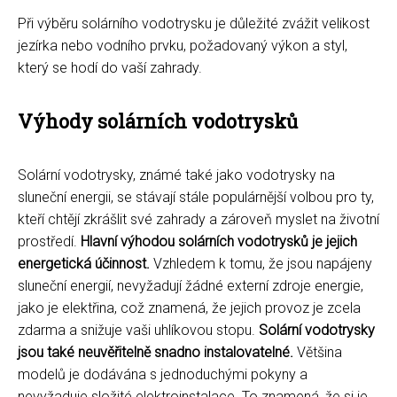
Při výběru solárního vodotrysku je důležité zvážit velikost
jezírka nebo vodního prvku, požadovaný výkon a styl,
který se hodí do vaší zahrady.
Výhody solárních vodotrysků
Solární vodotrysky, známé také jako vodotrysky na
sluneční energii, se stávají stále populárnější volbou pro ty,
kteří chtějí zkrášlit své zahrady a zároveň myslet na životní
prostředí.
Hlavní výhodou solárních vodotrysků je jejich
energetická účinnost.
Vzhledem k tomu, že jsou napájeny
sluneční energií, nevyžadují žádné externí zdroje energie,
jako je elektřina, což znamená, že jejich provoz je zcela
zdarma a snižuje vaši uhlíkovou stopu.
Solární vodotrysky
jsou také neuvěřitelně snadno instalovatelné.
Většina
modelů je dodávána s jednoduchými pokyny a
nevyžaduje složité elektroinstalace. To znamená, že si je