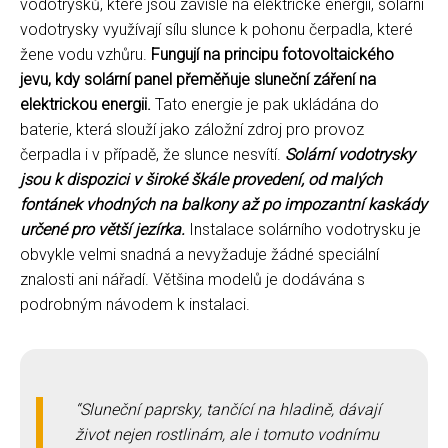
vodotrysků, které jsou závislé na elektrické energii, solární
vodotrysky využívají sílu slunce k pohonu čerpadla, které
žene vodu vzhůru.
Fungují na principu fotovoltaického
jevu, kdy solární panel přeměňuje sluneční záření na
elektrickou energii.
Tato energie je pak ukládána do
baterie, která slouží jako záložní zdroj pro provoz
čerpadla i v případě, že slunce nesvítí.
Solární vodotrysky
jsou k dispozici v široké škále provedení, od malých
fontánek vhodných na balkony až po impozantní kaskády
určené pro větší jezírka.
Instalace solárního vodotrysku je
obvykle velmi snadná a nevyžaduje žádné speciální
znalosti ani nářadí. Většina modelů je dodávána s
podrobným návodem k instalaci.
Sluneční paprsky, tančící na hladině, dávají
život nejen rostlinám, ale i tomuto vodnímu