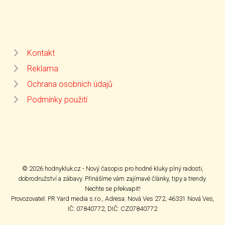
Kontakt
Reklama
Ochrana osobních údajů
Podmínky použití
© 2026 hodnykluk.cz - Nový časopis pro hodné kluky plný radosti,
dobrodružství a zábavy. Přinášíme vám zajímavé články, tipy a trendy.
Nechte se překvapit!
Provozovatel: PR Yard media s.r.o., Adresa: Nová Ves 272, 46331 Nová Ves,
IČ: 07840772, DIČ: CZ07840772