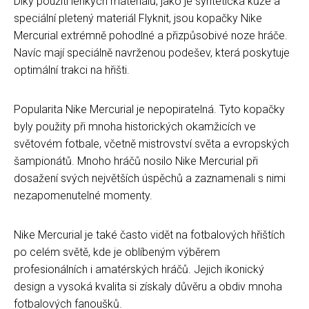
Díky použití lehkých materiálů, jako je syntetická kůže a
speciální pletený materiál Flyknit, jsou kopačky Nike
Mercurial extrémně pohodlné a přizpůsobivé noze hráče.
Navíc mají speciálně navrženou podešev, která poskytuje
optimální trakci na hřišti.
Popularita Nike Mercurial je nepopiratelná. Tyto kopačky
byly použity při mnoha historických okamžicích ve
světovém fotbale, včetně mistrovství světa a evropských
šampionátů. Mnoho hráčů nosilo Nike Mercurial při
dosažení svých největších úspěchů a zaznamenali s nimi
nezapomenutelné momenty.
Nike Mercurial je také často vidět na fotbalových hřištích
po celém světě, kde je oblíbeným výběrem
profesionálních i amatérských hráčů. Jejich ikonický
design a vysoká kvalita si získaly důvěru a obdiv mnoha
fotbalových fanoušků.