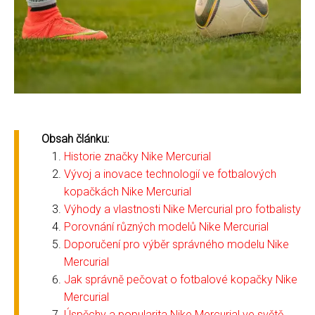
Obsah článku:
Historie značky Nike Mercurial
Vývoj a inovace technologií ve fotbalových
kopačkách Nike Mercurial
Výhody a vlastnosti Nike Mercurial pro fotbalisty
Porovnání různých modelů Nike Mercurial
Doporučení pro výběr správného modelu Nike
Mercurial
Jak správně pečovat o fotbalové kopačky Nike
Mercurial
Úspěchy a popularita Nike Mercurial ve světě