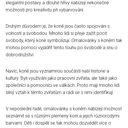
elegantní postavy a dlouhé hřívy nabízejí nekonečné
možnosti pro kreativitu při vybarvování.
Druhým důvodem je, že koně jsou často spojováni s
volností a svobodou. Mnoho lidí si přeje zažít pocit
svobody, který koně symbolizují. Omalovánky s koněm tak
mohou pomoci vyjádřit tento touhu po svobodě a snu o
dobrodružství.
Navíc, koně jsou významnou součástí naší historie a
kultury. Byli využíváni jako pracovní zvířata, ale také jako
společníci a pomocníci ve válkách. Proto mají mnoho lidí
silný vztah k těmto zvířatům a rádi se s nimi identifikují.
V neposlední řadě, omalovánky s koněm nabízejí možnost
seznámit se s různými plemeny koní a jejich různorodými
barvami. Děti i dospělí se tak mohou dozvědět více o