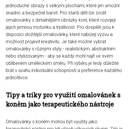
jednoduché obrazy s velkými plochami, které jim umožní
snadno a bezpečně barvit. Pro starší děti lze zvolit
omalovánky s detailnějšími obrázky koní, které rozvíjejí
jejich jemnou motoriku a trpělivost. Pro dospělé jsou k
dispozici složitější omalovánky, které nabízejí výzvu a
možnost projevit kreativitu. Je také možné vybrat
omalovánky s různými styly - realistickým, abstraktním
nebo stylizovaným - aby se každý mohl najít ve svém
oblíbeném uměleckém směru. Při výběru je tedy důležité
brát v úvahu individuální schopnosti a preference každého
jednotlivce.
Tipy a triky pro využití omalovánek s
koněm jako terapeutického nástroje
Omalovánky s koněm mohou být využity jako
terapeutický nástroj pro lidi všech věkových skupin. Zde je