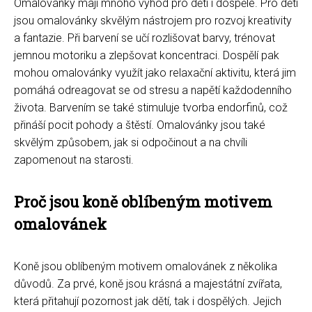
Omalovánky mají mnoho výhod pro děti i dospělé. Pro děti
jsou omalovánky skvělým nástrojem pro rozvoj kreativity
a fantazie. Při barvení se učí rozlišovat barvy, trénovat
jemnou motoriku a zlepšovat koncentraci. Dospělí pak
mohou omalovánky využít jako relaxační aktivitu, která jim
pomáhá odreagovat se od stresu a napětí každodenního
života. Barvením se také stimuluje tvorba endorfinů, což
přináší pocit pohody a štěstí. Omalovánky jsou také
skvělým způsobem, jak si odpočinout a na chvíli
zapomenout na starosti.
Proč jsou koně oblíbeným motivem
omalovánek
Koně jsou oblíbeným motivem omalovánek z několika
důvodů. Za prvé, koně jsou krásná a majestátní zvířata,
která přitahují pozornost jak dětí, tak i dospělých. Jejich