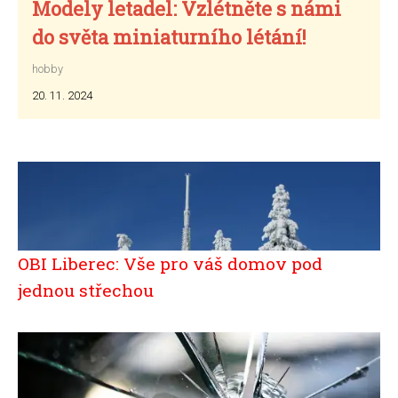
Modely letadel: Vzlétněte s námi
do světa miniaturního létání!
hobby
20. 11. 2024
OBI Liberec: Vše pro váš domov pod
jednou střechou