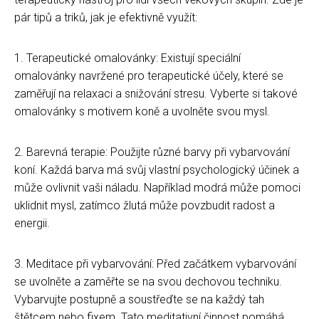
pár tipů a triků, jak je efektivně využít:
1. Terapeutické omalovánky: Existují speciální
omalovánky navržené pro terapeutické účely, které se
zaměřují na relaxaci a snižování stresu. Vyberte si takové
omalovánky s motivem koně a uvolněte svou mysl.
2. Barevná terapie: Použijte různé barvy při vybarvování
koní. Každá barva má svůj vlastní psychologický účinek a
může ovlivnit vaši náladu. Například modrá může pomoci
uklidnit mysl, zatímco žlutá může povzbudit radost a
energii.
3. Meditace při vybarvování: Před začátkem vybarvování
se uvolněte a zaměřte se na svou dechovou techniku.
Vybarvujte postupně a soustřeďte se na každý tah
štětcem nebo fixem. Tato meditativní činnost pomáhá