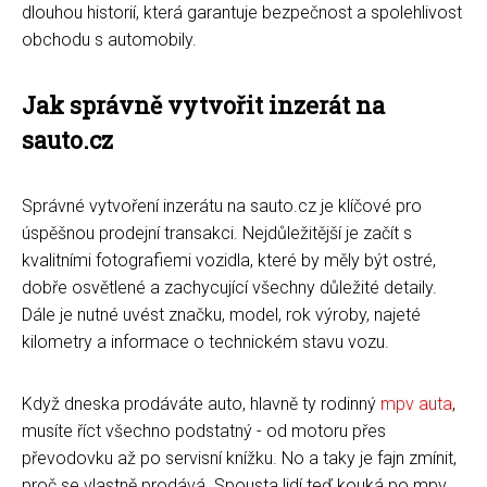
dlouhou historií, která garantuje bezpečnost a spolehlivost
obchodu s automobily.
Jak správně vytvořit inzerát na
sauto.cz
Správné vytvoření inzerátu na sauto.cz je klíčové pro
úspěšnou prodejní transakci. Nejdůležitější je začít s
kvalitními fotografiemi vozidla, které by měly být ostré,
dobře osvětlené a zachycující všechny důležité detaily.
Dále je nutné uvést značku, model, rok výroby, najeté
kilometry a informace o technickém stavu vozu.
Když dneska prodáváte auto, hlavně ty rodinný
mpv auta
,
musíte říct všechno podstatný - od motoru přes
převodovku až po servisní knížku. No a taky je fajn zmínit,
proč se vlastně prodává. Spousta lidí teď kouká po mpv