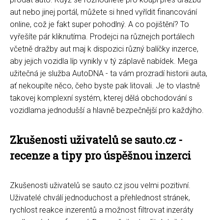
aut nebo jinej portál, můžete si hned vyřídit financování
online, což je fakt super pohodlný. A co pojištění? To
vyřešíte pár kliknutíma. Prodejci na různejch portálech
včetně dražby aut maj k dispozici různý balíčky inzerce,
aby jejich vozidla líp vynikly v tý záplavě nabídek. Mega
užitečná je služba AutoDNA - ta vám prozradí historii auta,
ať nekoupíte něco, čeho byste pak litovali. Je to vlastně
takovej komplexní systém, kterej dělá obchodování s
vozidlama jednodušší a hlavně bezpečnější pro každýho.
Zkušenosti uživatelů se sauto.cz -
recenze a tipy pro úspěšnou inzerci
Zkušenosti uživatelů se sauto.cz jsou velmi pozitivní.
Uživatelé chválí jednoduchost a přehlednost stránek,
rychlost reakce inzerentů a možnost filtrovat inzeráty