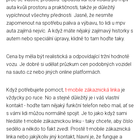
auta kvůli prostoru a praktičnosti, takže je důležitý
vypíchnout všechny přednosti. Jasně, že nesmíte
zapomenout na spotřebu paliva a výbavu, to lidi u mpv
auta zajímá nejvíc. A když máte nějaký zajímavý historky s
autem nebo speciální úpravy, klidně to tam hoďte taky.
Cena by měla být realistická a odpovídající tržní hodnotě
vozu. Je dobré si udělat průzkum cen podobných vozidel
na sauto.cz nebo jiných online platformách.
Když potřebujete pomoct,
t-mobile zákaznická linka
je
vždycky po ruce. No a stejně důležitý je i váš vlastní
kontakt - hoďte tam nějaký funkční telefon nebo mail, ať se
s vámi lidi můžou normálně spojit. Je to jako když sami
hledáte t-mobile zákaznickou linku - taky chcete, aby číslo
sedělo a někdo to fakt zvedl. Prostě t-mobile zákaznická
linka nebo jakýkoliv jiný kontakt, hlavní je, že funguje a