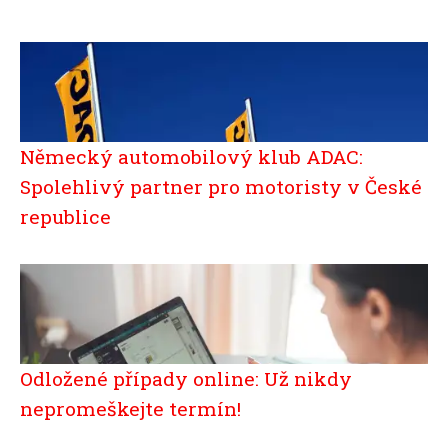
Německý automobilový klub ADAC:
Spolehlivý partner pro motoristy v České
republice
Odložené případy online: Už nikdy
nepromeškejte termín!