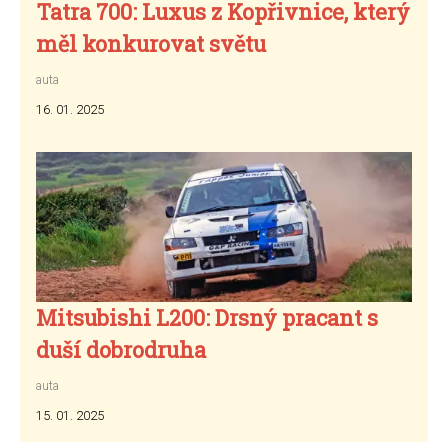
Tatra 700: Luxus z Kopřivnice, který
měl konkurovat světu
auta
16. 01. 2025
Mitsubishi L200: Drsný pracant s
duší dobrodruha
auta
15. 01. 2025