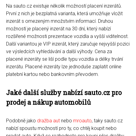
Na sauto.cz existuje několik možností placení inzerátů.
První z nich je bezplatná varianta, která umožňuje vložit
inzerát s omezeným množstvím informací. Druhou
možností je placený inzerát na 30 dní, který nabízí
rozšířené možnosti prezentace vozidla a vyšší viditelnost.
Další variantou je VIP inzerát, který zaručuje nejvyšší pozici
ve výsledcích vyhledávání a další výhody. Cena za
placené inzeráty se liší podle typu vozidla a délky trvání
inzerátu. Placené inzeráty lze jednoduše zaplatit online
platební kartou nebo bankovním převodem.
Jaké další služby nabízí sauto.cz pro
prodej a nákup automobilů
Podobně jako
dražba aut
nebo
mroauto
, taky sauto.cz
nabízí spoustu možností pro ty, co chtěj koupit nebo
prodat auto. Když se rozhodnete pro koupi přes dražbu