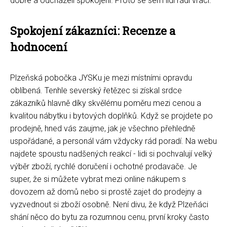
dobře a odcházeli spokojení. Proto se sem lidi rádi vrací.
Spokojení zákazníci: Recenze a
hodnocení
Plzeňská pobočka JYSKu je mezi místními opravdu
oblíbená. Tenhle severský řetězec si získal srdce
zákazníků hlavně díky skvělému poměru mezi cenou a
kvalitou nábytku i bytových doplňků. Když se projdete po
prodejně, hned vás zaujme, jak je všechno přehledně
uspořádané, a personál vám vždycky rád poradí. Na webu
najdete spoustu nadšených reakcí - lidi si pochvalují velký
výběr zboží, rychlé doručení i ochotné prodavače. Je
super, že si můžete vybrat mezi online nákupem s
dovozem až domů nebo si prostě zajet do prodejny a
vyzvednout si zboží osobně. Není divu, že když Plzeňáci
shání něco do bytu za rozumnou cenu, první kroky často