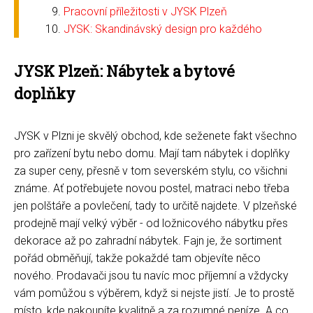
Pracovní příležitosti v JYSK Plzeň
JYSK: Skandinávský design pro každého
JYSK Plzeň: Nábytek a bytové
doplňky
JYSK v Plzni je skvělý obchod, kde seženete fakt všechno
pro zařízení bytu nebo domu. Mají tam nábytek i doplňky
za super ceny, přesně v tom severském stylu, co všichni
známe. Ať potřebujete novou postel, matraci nebo třeba
jen polštáře a povlečení, tady to určitě najdete. V plzeňské
prodejně mají velký výběr - od ložnicového nábytku přes
dekorace až po zahradní nábytek. Fajn je, že sortiment
pořád obměňují, takže pokaždé tam objevíte něco
nového. Prodavači jsou tu navíc moc příjemní a vždycky
vám pomůžou s výběrem, když si nejste jistí. Je to prostě
místo, kde nakoupíte kvalitně a za rozumné peníze. A co