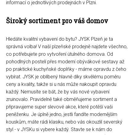
informací o jednotlivých prodejnách v Plzni.
Široký sortiment pro váš domov
Hledáte kvalitní vybavení do bytu? JYSK Plzeň je ta
správná volba! V naší plzeňské prodejně najdete všechno,
co potřebujete pro vytvoření útulného domova. Od
pohodlných postelí přes moderní obývákové sestavy až
po praktické kuchyňské doplňky - máme opravdu z čeho
vybírat. JYSK je oblíbený hlavně díky skvělému poměru
ceny a kvality, takže si u nás může nakoupit opravdu
každý. Nemusíte se bát, že by vás nové vybavení
zruinovalo. Pravidelně také obměňujeme sortiment a
připravujeme super slevové akce, které potěší vaši
peněženku. Je úplně jedno, jestli fandíte modernějším
kouskům, máte rádi klasiku, nebo vás okouzlil severský
styl - v JYSKu si vybere každý. Stavte se k nám do