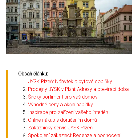
Obsah článku:
JYSK Plzeň: Nábytek a bytové doplňky
Prodejny JYSK v Plzni: Adresy a otevírací doba
Široký sortiment pro váš domov
Výhodné ceny a akční nabídky
Inspirace pro zařízení vašeho interiéru
Online nákup s doručením domů
Zákaznický servis JYSK Plzeň
Spokojení zákazníci: Recenze a hodnocení