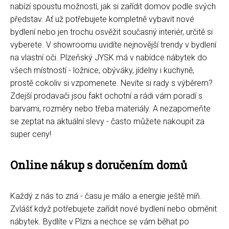
nabízí spoustu možností, jak si zařídit domov podle svých
představ. Ať už potřebujete kompletně vybavit nové
bydlení nebo jen trochu osvěžit současný interiér, určitě si
vyberete. V showroomu uvidíte nejnovější trendy v bydlení
na vlastní oči. Plzeňský JYSK má v nabídce nábytek do
všech místností - ložnice, obýváky, jídelny i kuchyně,
prostě cokoliv si vzpomenete. Nevíte si rady s výběrem?
Zdejší prodavači jsou fakt ochotní a rádi vám poradí s
barvami, rozměry nebo třeba materiály. A nezapomeňte
se zeptat na aktuální slevy - často můžete nakoupit za
super ceny!
Online nákup s doručením domů
Každý z nás to zná - času je málo a energie ještě míň.
Zvlášť když potřebujete zařídit nové bydlení nebo obměnit
nábytek. Bydlíte v Plzni a nechce se vám běhat po