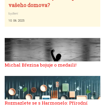
vašeho domova?
bydlení
10. 06. 2025
Michal Březina bojuje o medaili!
Rozmazlete se s Harmonelo: Přírodní