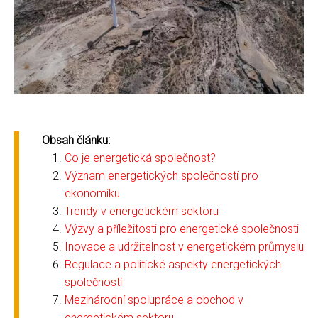
Obsah článku:
Co je energetická společnost?
Význam energetických společností pro
ekonomiku
Trendy v energetickém sektoru
Výzvy a příležitosti pro energetické společnosti
Inovace a udržitelnost v energetickém průmyslu
Regulace a politické aspekty energetických
společností
Mezinárodní spolupráce a obchod v
energetickém sektoru