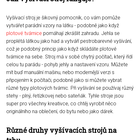
Vyšívací stroj je šikovný pomocník, co vám pomůže
vytvářet parádní vzory na látku - podobně jako když
plotové tvárnice
pomáhají zkrášlit zahradu. Jehla se
proplétá látkou jako had a vytváří pestrobarevné vyšívání,
což je podobný princip jako když skládáte plotové
tvárnice na sebe. Stroj má v sobě chytrý počítač, který řídí
celou tu parádu - pohyb jehly a nastavení vzoru. Můžete
mít buď manuální mašinu, nebo modernější verzi s
připojením k počítači, podobně jako si můžete vybrat
různé typy plotových tvárnic. Při vyšívání se používaj různý
stehy - plný, řetízkovej nebo sateňák. Tyhle stroje jsou
super pro všechny kreativce, co chtěj vyrobit něco
originálního na oblečení, do bytu nebo jako dárek.
Různé druhy vyšívacích strojů na