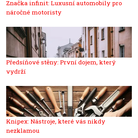
Značka infinit: Luxusní automobily pro
náročné motoristy
Předsíňové stěny: První dojem, který
vydrží
Knipex: Nástroje, které vás nikdy
nezklamou