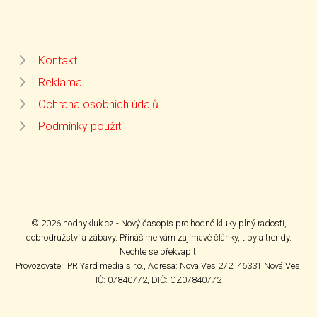
Kontakt
Reklama
Ochrana osobních údajů
Podmínky použití
© 2026 hodnykluk.cz - Nový časopis pro hodné kluky plný radosti,
dobrodružství a zábavy. Přinášíme vám zajímavé články, tipy a trendy.
Nechte se překvapit!
Provozovatel: PR Yard media s.r.o., Adresa: Nová Ves 272, 46331 Nová Ves,
IČ: 07840772, DIČ: CZ07840772