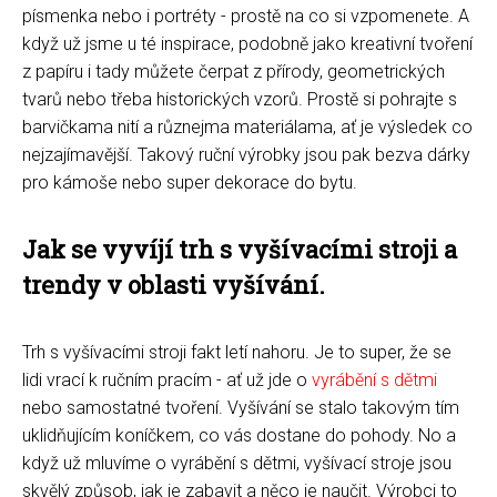
písmenka nebo i portréty - prostě na co si vzpomenete. A
když už jsme u té inspirace, podobně jako kreativní tvoření
z papíru i tady můžete čerpat z přírody, geometrických
tvarů nebo třeba historických vzorů. Prostě si pohrajte s
barvičkama nití a různejma materiálama, ať je výsledek co
nejzajímavější. Takový ruční výrobky jsou pak bezva dárky
pro kámoše nebo super dekorace do bytu.
Jak se vyvíjí trh s vyšívacími stroji a
trendy v oblasti vyšívání.
Trh s vyšívacími stroji fakt letí nahoru. Je to super, že se
lidi vrací k ručním pracím - ať už jde o
vyrábění s dětmi
nebo samostatné tvoření. Vyšívání se stalo takovým tím
uklidňujícím koníčkem, co vás dostane do pohody. No a
když už mluvíme o vyrábění s dětmi, vyšívací stroje jsou
skvělý způsob, jak je zabavit a něco je naučit. Výrobci to