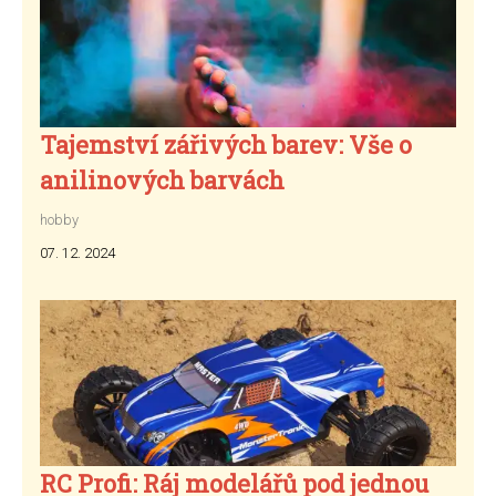
Tajemství zářivých barev: Vše o
anilinových barvách
hobby
07. 12. 2024
RC Profi: Ráj modelářů pod jednou