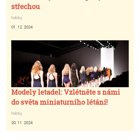
střechou
hobby
01. 12. 2024
Modely letadel: Vzlétněte s námi
do světa miniaturního létání!
hobby
20. 11. 2024