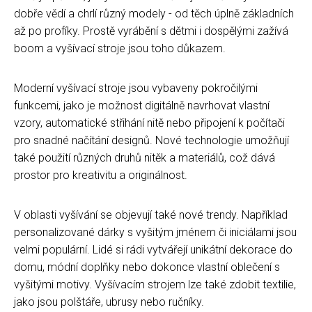
dobře vědí a chrlí různý modely - od těch úplně základních
až po profíky. Prostě vyrábění s dětmi i dospělými zažívá
boom a vyšívací stroje jsou toho důkazem.
Moderní vyšívací stroje jsou vybaveny pokročilými
funkcemi, jako je možnost digitálně navrhovat vlastní
vzory, automatické střihání nitě nebo připojení k počítači
pro snadné načítání designů. Nové technologie umožňují
také použití různých druhů nitěk a materiálů, což dává
prostor pro kreativitu a originálnost.
V oblasti vyšívání se objevují také nové trendy. Například
personalizované dárky s vyšitým jménem či iniciálami jsou
velmi populární. Lidé si rádi vytvářejí unikátní dekorace do
domu, módní doplňky nebo dokonce vlastní oblečení s
vyšitými motivy. Vyšívacím strojem lze také zdobit textilie,
jako jsou polštáře, ubrusy nebo ručníky.