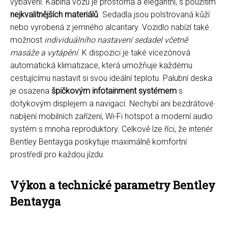
vybavení. Kabina vozu je prostorná a elegantní, s použitím
nejkvalitnějších materiálů
. Sedadla jsou polstrovaná kůží
nebo vyrobená z jemného alcantary. Vozidlo nabízí také
možnost
individuálního nastavení sedadel včetně
masáže a vytápění
. K dispozici je také vícezónová
automatická klimatizace, která umožňuje každému
cestujícímu nastavit si svou ideální teplotu. Palubní deska
je osazena
špičkovým infotainment systémem
s
dotykovým displejem a navigací. Nechybí ani bezdrátové
nabíjení mobilních zařízení, Wi-Fi hotspot a moderní audio
systém s mnoha reproduktory. Celkově lze říci, že interiér
Bentley Bentayga poskytuje maximálně komfortní
prostředí pro každou jízdu.
Výkon a technické parametry Bentley
Bentayga