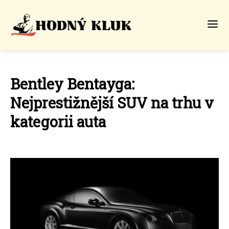
Bentley Bentayga:
Nejprestižnější SUV na trhu v
kategorii auta