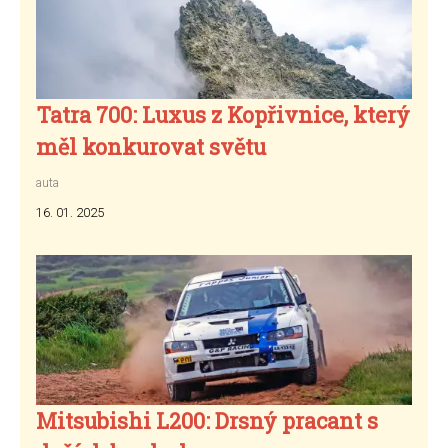
Tatra 700: Luxus z Kopřivnice, který
měl konkurovat světu
auta
16. 01. 2025
Mitsubishi L200: Drsný pracant s