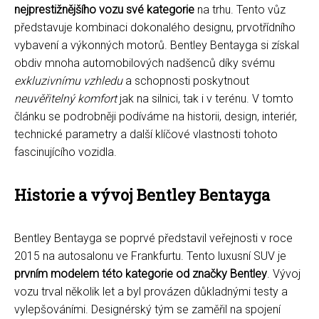
nejprestižnějšího vozu své kategorie
na trhu. Tento vůz
představuje kombinaci dokonalého designu, prvotřídního
vybavení a výkonných motorů. Bentley Bentayga si získal
obdiv mnoha automobilových nadšenců díky svému
exkluzivnímu vzhledu
a schopnosti poskytnout
neuvěřitelný komfort
jak na silnici, tak i v terénu. V tomto
článku se podrobněji podíváme na historii, design, interiér,
technické parametry a další klíčové vlastnosti tohoto
fascinujícího vozidla.
Historie a vývoj Bentley Bentayga
Bentley Bentayga se poprvé představil veřejnosti v roce
2015 na autosalonu ve Frankfurtu. Tento luxusní SUV je
prvním modelem této kategorie od značky Bentley
. Vývoj
vozu trval několik let a byl provázen důkladnými testy a
vylepšováními. Designérský tým se zaměřil na spojení