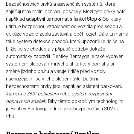
bezpečnostních prvků a asistenčních systémů, které
zajišťují maximální ochranu posádky. Mezi tyto prvky patří
například
adaptivní tempomat s funkcí Stop & Go
, který
udržuje bezpečnou vzdálenost od vozidla před sebou a
dokáže vozidlo zcela zastavit a opět rozjet. Dále tu máme
také systém detekce chodců, který upozorňuje řidiče na
blížícího se chodce a v případě potřeby dokáže
automaticky zabrzdit. Bentley Bentayga je také vybaven
systémem sledování mrtvého úhlu, který pomáhá při
změně jízdního pruhu a varuje řidiče před vozidly
nacházejícími se v jeho slepém úhlu. Dalšími
bezpečnostními prvky jsou například asistent parkování,
kamera s 360° pohledem
nebo
systém rozpoznání
dopravních značek
. Díky těmto pokročilým technologiím
je Bentley Bentayga jedním z nejbezpečnějších SUV na
trhu.