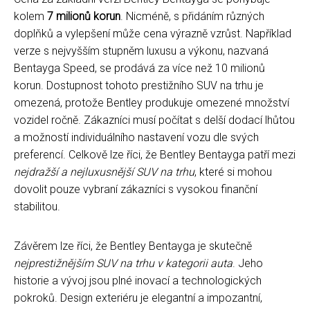
kolem
7 milionů korun
. Nicméně, s přidáním různých
doplňků a vylepšení může cena výrazně vzrůst. Například
verze s nejvyšším stupněm luxusu a výkonu, nazvaná
Bentayga Speed, se prodává za více než 10 milionů
korun. Dostupnost tohoto prestižního SUV na trhu je
omezená, protože Bentley produkuje omezené množství
vozidel ročně. Zákazníci musí počítat s delší dodací lhůtou
a možností individuálního nastavení vozu dle svých
preferencí. Celkově lze říci, že Bentley Bentayga patří mezi
nejdražší a nejluxusnější SUV na trhu
, které si mohou
dovolit pouze vybraní zákazníci s vysokou finanční
stabilitou.
Závěrem lze říci, že Bentley Bentayga je skutečně
nejprestižnějším SUV na trhu v kategorii auta
. Jeho
historie a vývoj jsou plné inovací a technologických
pokroků. Design exteriéru je elegantní a impozantní,