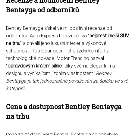
Recenze a hodnocení Bentley
Bentayga od odborníků
Bentley Bentayga získal velmi pozitivní recenze od
odborníků. Auto Express ho označil za "
nejprestižnější SUV
na trhu
" a chválil jeho luxusní interiér a výkonové
schopnosti. Top Gear ocenil jeho jízdní komfort a
technologické inovace. Motor Trend ho nazval
"
opravdovým králem silnic
" díky svému elegantnímu
designu a vynikajícím jízdním vlastnostem.
Bentley
Bentayga je tak jednoznačně považován za špičku ve své
kategorii.
Cena a dostupnost Bentley Bentayga
na trhu
Cena za základní verzi Bentley Bentayga se pohybuje