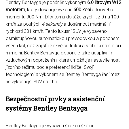
Bentley Bentayga je poháněn výkonným
6.0 litrovým W12
motorem
, který dosahuje výkonu
600 koní
a točivého
momentu 900 Nm. Díky tomu dokáže zrychlit z 0 na 100
km/h za pouhých
4 sekundy
a dosáhnout maximální
rychlosti 301 km/h. Tento luxusní SUV je vybaveno
osmistupňovou automatickou převodovkou a pohonem
všech kol, což zajišťuje skvělou trakci a stabilitu na silnici i
mimo ni. Bentley Bentayga disponuje také adaptivním
vzduchovým odpružením, které umožňuje nastavitelnost
jízdního režimu podle preferencí řidiče. Svojí
technologiemi a výkonem se Bentley Bentayga řadí mezi
nejvýkonnější SUV na trhu.
Bezpečnostní prvky a asistenční
systémy Bentley Bentayga
Bentley Bentayga je vybaven širokou škálou