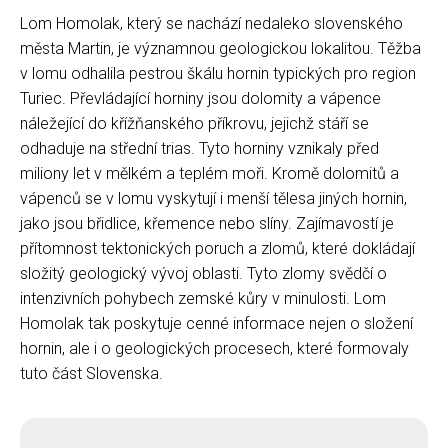
Lom Homolak, který se nachází nedaleko slovenského
města Martin, je významnou geologickou lokalitou. Těžba
v lomu odhalila pestrou škálu hornin typických pro region
Turiec. Převládající horniny jsou dolomity a vápence
náležející do křížňanského příkrovu, jejichž stáří se
odhaduje na střední trias. Tyto horniny vznikaly před
miliony let v mělkém a teplém moři. Kromě dolomitů a
vápenců se v lomu vyskytují i menší tělesa jiných hornin,
jako jsou břidlice, křemence nebo slíny. Zajímavostí je
přítomnost tektonických poruch a zlomů, které dokládají
složitý geologický vývoj oblasti. Tyto zlomy svědčí o
intenzivních pohybech zemské kůry v minulosti. Lom
Homolak tak poskytuje cenné informace nejen o složení
hornin, ale i o geologických procesech, které formovaly
tuto část Slovenska.