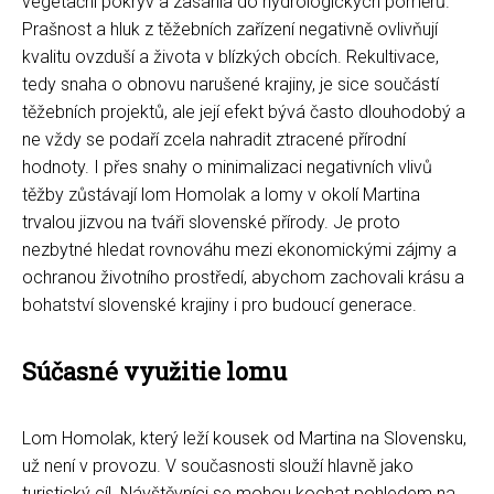
vegetační pokryv a zasáhla do hydrologických poměrů.
Prašnost a hluk z těžebních zařízení negativně ovlivňují
kvalitu ovzduší a života v blízkých obcích. Rekultivace,
tedy snaha o obnovu narušené krajiny, je sice součástí
těžebních projektů, ale její efekt bývá často dlouhodobý a
ne vždy se podaří zcela nahradit ztracené přírodní
hodnoty. I přes snahy o minimalizaci negativních vlivů
těžby zůstávají lom Homolak a lomy v okolí Martina
trvalou jizvou na tváři slovenské přírody. Je proto
nezbytné hledat rovnováhu mezi ekonomickými zájmy a
ochranou životního prostředí, abychom zachovali krásu a
bohatství slovenské krajiny i pro budoucí generace.
Súčasné využitie lomu
Lom Homolak, který leží kousek od Martina na Slovensku,
už není v provozu. V současnosti slouží hlavně jako
turistický cíl. Návštěvníci se mohou kochat pohledem na