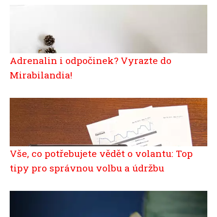
Adrenalin i odpočinek? Vyrazte do
Mirabilandia!
Vše, co potřebujete vědět o volantu: Top
tipy pro správnou volbu a údržbu