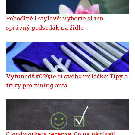
Pohodlně i stylově: Vyberte si ten
správný podsedák na židle
Vytuned&#039;te si svého miláčka: Tipy a
triky pro tuning auta
Cloudworkers recenze: Co na ně říkají