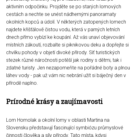
aktivním odpočinku. Projděte se po starých lomových
cestách a nechte se unést nádhernými panoramaty
okolních kopců a údolí. V některých zatopených lomech
najdete křišťálově čistou vodu, která v parných letních
dnech přímo vybízí ke koupání. Až vás unaví objevování
místních zákoutí, rozbalte si piknikovou deku a dopřejte si
chvilku pohody v objetí divoké přírody. Síť turistických
stezek různé náročnosti potěší jak rodiny s dětmi, tak i
zdatné turisty. Jen nezapomeňte na pořádné boty a plnou
láhev vody - pak už vám nic nebrání užít si báječný den v
přírodě naplno.
Prírodné krásy a zaujímavosti
Lom Homolak a okolní lomy v oblasti Martina na
Slovensku představují fascinující symbiózu průmyslové
činnosti člověka a síly přírody. Tato místa, kdysi