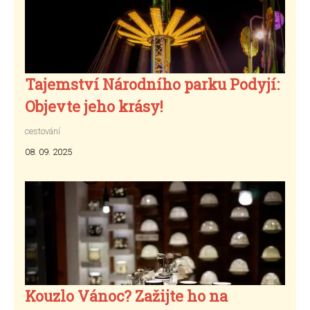
Tajemství Národního parku Podyjí:
Objevte jeho krásy!
cestování
08. 09. 2025
Kouzlo Vánoc? Zažijte ho na