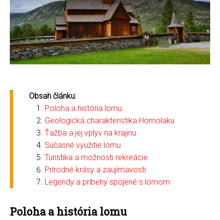
Obsah článku:
Poloha a história lomu
Geologická charakteristika Homolaku
Ťažba a jej vplyv na krajinu
Súčasné využitie lomu
Turistika a možnosti rekreácie
Prírodné krásy a zaujímavosti
Legendy a príbehy spojené s lomom
Poloha a história lomu