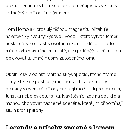
poznamenaná těžbou, se dnes proměňují v oázy klidu s
jedinečným přírodním půvabem.
Lom Homolak, proslulý těžbou magnezitu, přitahuje
návštěvníky svou tyrkysovou vodou, která vytváří téměř
neskutečný kontrast s okolními skalními stěnami. Toto
místo vyhledávají nejen turisté, ale i potápěči, kteří mohou
objevovat tajemné hlubiny zatopeného lomu.
Okolní lesy v oblasti Martina skrývají další, méně známé
lomy, které se postupně mění v malebná jezera. Tyto
poklady slovenské přírody nabízejí možnosti pro relaxaci,
turistiku nebo cykloturistiku. Návštěvníci zde najdou klid a
mohou obdivovat nádherné scenérie, které jim připomínají
sílu a krásu přírody.
Legendy a príbehy spojené s lomom