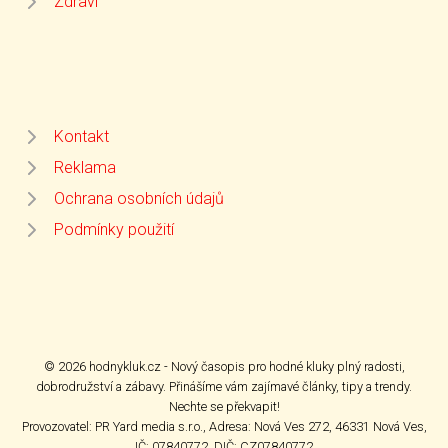
Zdraví
Kontakt
Reklama
Ochrana osobních údajů
Podmínky použití
© 2026 hodnykluk.cz - Nový časopis pro hodné kluky plný radosti,
dobrodružství a zábavy. Přinášíme vám zajímavé články, tipy a trendy.
Nechte se překvapit!
Provozovatel: PR Yard media s.r.o., Adresa: Nová Ves 272, 46331 Nová Ves,
IČ: 07840772, DIČ: CZ07840772