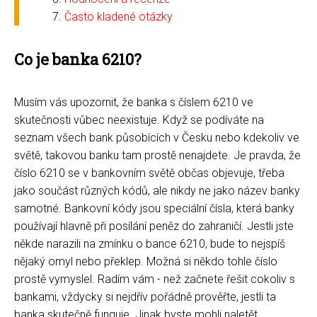
Často kladené otázky
Co je banka 6210?
Musím vás upozornit, že banka s číslem 6210 ve
skutečnosti vůbec neexistuje. Když se podíváte na
seznam všech bank působících v Česku nebo kdekoliv ve
světě, takovou banku tam prostě nenajdete. Je pravda, že
číslo 6210 se v bankovním světě občas objevuje, třeba
jako součást různých kódů, ale nikdy ne jako název banky
samotné. Bankovní kódy jsou speciální čísla, která banky
používají hlavně při posílání peněz do zahraničí. Jestli jste
někde narazili na zmínku o bance 6210, bude to nejspíš
nějaký omyl nebo překlep. Možná si někdo tohle číslo
prostě vymyslel. Radím vám - než začnete řešit cokoliv s
bankami, vždycky si nejdřív pořádně prověřte, jestli ta
banka skutečně funguje. Jinak byste mohli naletět