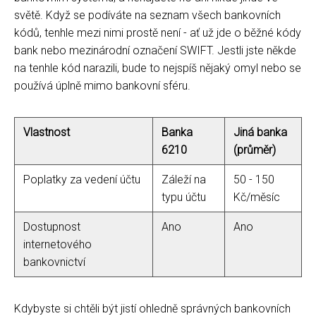
světě. Když se podíváte na seznam všech bankovních
kódů, tenhle mezi nimi prostě není - ať už jde o běžné kódy
bank nebo mezinárodní označení SWIFT. Jestli jste někde
na tenhle kód narazili, bude to nejspíš nějaký omyl nebo se
používá úplně mimo bankovní sféru.
Vlastnost
Banka
Jiná banka
6210
(průměr)
Poplatky za vedení účtu
Záleží na
50 - 150
typu účtu
Kč/měsíc
Dostupnost
Ano
Ano
internetového
bankovnictví
Kdybyste si chtěli být jistí ohledně správných bankovních