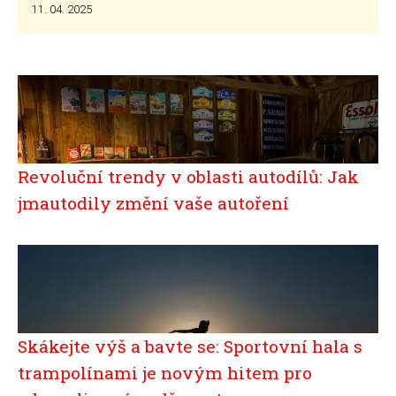
11. 04. 2025
Revoluční trendy v oblasti autodílů: Jak
jmautodily změní vaše autoření
Skákejte výš a bavte se: Sportovní hala s
trampolínami je novým hitem pro