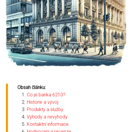
Obsah článku:
Co je banka 6210?
Historie a vývoj
Produkty a služby
Výhody a nevýhody
Kontaktní informace
Hodnocení a recenze