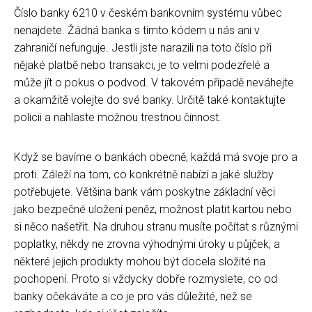
Číslo banky 6210 v českém bankovním systému vůbec
nenajdete. Žádná banka s tímto kódem u nás ani v
zahraničí nefunguje. Jestli jste narazili na toto číslo při
nějaké platbě nebo transakci, je to velmi podezřelé a
může jít o pokus o podvod. V takovém případě neváhejte
a okamžitě volejte do své banky. Určitě také kontaktujte
policii a nahlaste možnou trestnou činnost.
Když se bavíme o bankách obecně, každá má svoje pro a
proti. Záleží na tom, co konkrétně nabízí a jaké služby
potřebujete. Většina bank vám poskytne základní věci
jako bezpečné uložení peněz, možnost platit kartou nebo
si něco našetřit. Na druhou stranu musíte počítat s různými
poplatky, někdy ne zrovna výhodnými úroky u půjček, a
některé jejich produkty mohou být docela složité na
pochopení. Proto si vždycky dobře rozmyslete, co od
banky očekáváte a co je pro vás důležité, než se