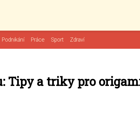
Podnikání
Práce
Sport
Zdraví
u: Tipy a triky pro origam