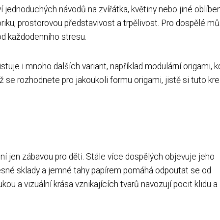
í jednoduchých návodů na zvířátka, květiny nebo jiné oblíbe
oriku, prostorovou představivost a trpělivost. Pro dospělé m
d každodenního stresu.
tuje i mnoho dalších variant, například modulární origami, 
 už se rozhodnete pro jakoukoli formu origami, jistě si tuto kre
ení jen zábavou pro děti. Stále více dospělých objevuje jeho
 přesné sklady a jemné tahy papírem pomáhá odpoutat se od
ou a vizuální krása vznikajících tvarů navozují pocit klidu a