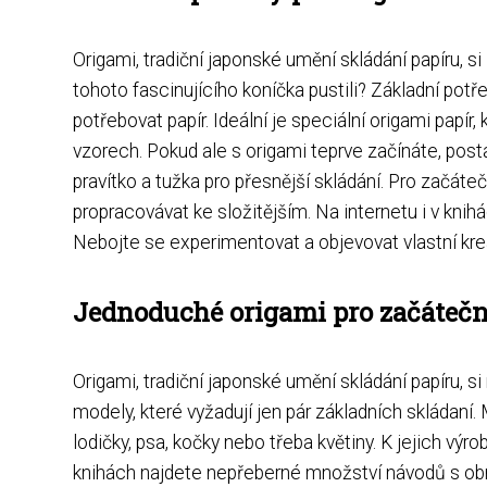
Origami, tradiční japonské umění skládání papíru, s
tohoto fascinujícího koníčka pustili? Základní potř
potřebovat papír. Ideální je speciální origami papír,
vzorech. Pokud ale s origami teprve začínáte, post
pravítko a tužka pro přesnější skládání. Pro začát
propracovávat ke složitějším. Na internetu i v kni
Nebojte se experimentovat a objevovat vlastní krea
Jednoduché origami pro začáteč
Origami, tradiční japonské umění skládání papíru, s
modely, které vyžadují jen pár základních skládaní.
lodičky, psa, kočky nebo třeba květiny. K jejich výr
knihách najdete nepřeberné množství návodů s obráz