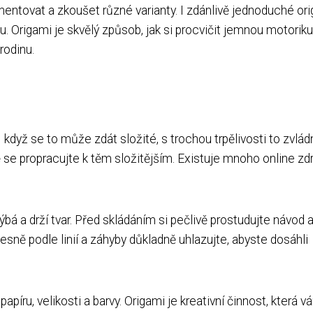
mentovat a zkoušet různé varianty. I zdánlivě jednoduché or
ou. Origami je skvělý způsob, jak si procvičit jemnou motoriku
rodinu.
I když se to může zdát složité, s trochou trpělivosti to zvlá
e propracujte k těm složitějším. Existuje mnoho online zdr
ýbá a drží tvar. Před skládáním si pečlivě prostudujte návod 
esně podle linií a záhyby důkladně uhlazujte, abyste dosáhli
íru, velikosti a barvy. Origami je kreativní činnost, která v