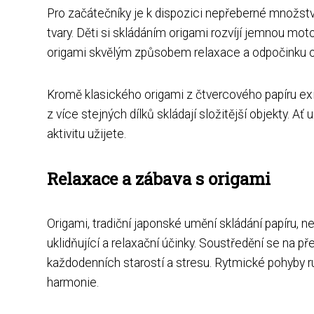
Pro začátečníky je k dispozici nepřeberné množstv
tvary. Děti si skládáním origami rozvíjí jemnou mot
origami skvělým způsobem relaxace a odpočinku o
Kromě klasického origami z čtvercového papíru exis
z více stejných dílků skládají složitější objekty. Ať
aktivitu užijete.
Relaxace a zábava s origami
Origami, tradiční japonské umění skládání papíru, n
uklidňující a relaxační účinky. Soustředění se na
každodenních starostí a stresu. Rytmické pohyby ruk
harmonie.