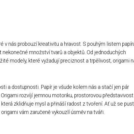
ré v nás probouzí kreativitu a hravost. S pouhým listem papír
it nekonečné množství tvarů a objektů. Od jednoduchých
ité modely, které vyžadují preciznost a trpělivost, origami n
ti a dostupnosti. Papír je všude kolem nás a stačí jen pár
Origami rozvíjí jemnou motoriku, prostorovou představivost
, která zklidňuje mysl a přináší radost z tvoření. Ať už se pus
, origami vám zaručeně vykouzlí úsměv na tváři.