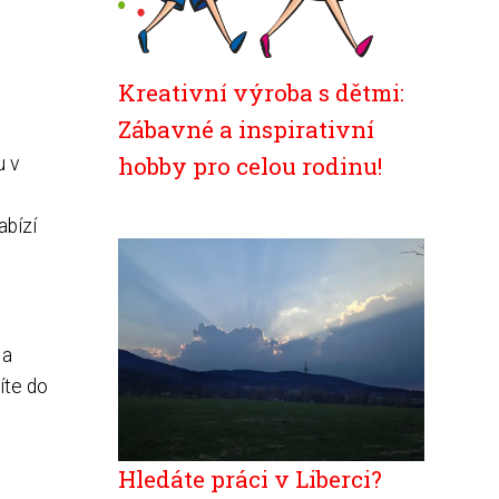
Kreativní výroba s dětmi:
Zábavné a inspirativní
hobby pro celou rodinu!
u v
abízí
 a
títe do
Hledáte práci v Liberci?