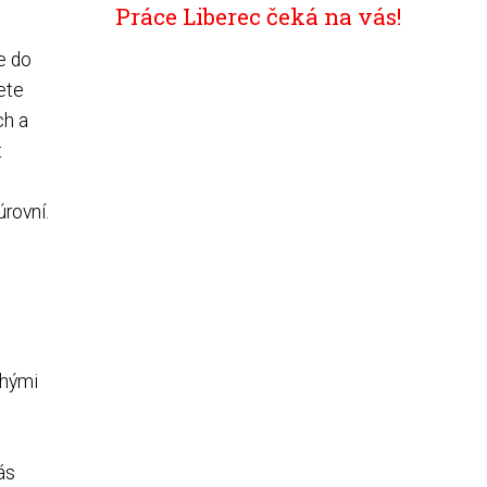
Práce Liberec čeká na vás!
e do
ete
ch a
t
rovní.
chými
ás