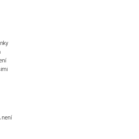
ánky
a
ení
šimi
A není