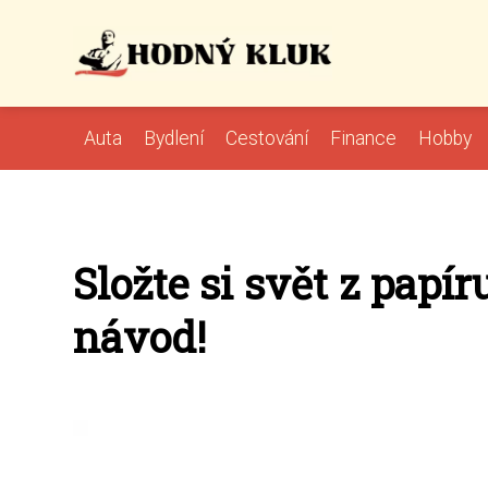
Auta
Bydlení
Cestování
Finance
Hobby
Složte si svět z papír
návod!