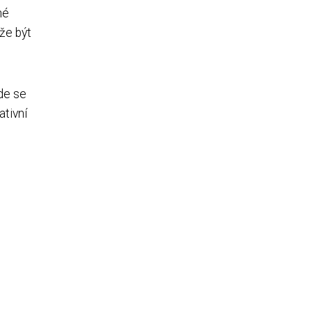
né
ůže být
kde se
ativní