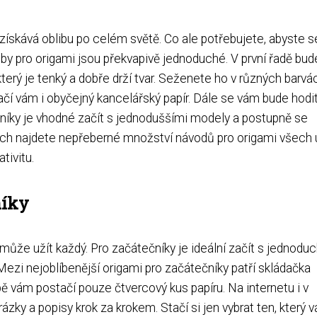
i získává oblibu po celém světě. Co ale potřebujete, abyste s
eby pro origami jsou překvapivě jednoduché. V první řadě bud
 který je tenký a dobře drží tvar. Seženete ho v různých barvá
ačí vám i obyčejný kancelářský papír. Dále se vám bude hodi
ečníky je vhodné začít s jednoduššími modely a postupně se
hách najdete nepřeberné množství návodů pro origami všech ú
tivitu.
níky
i může užít každý. Pro začátečníky je ideální začít s jednodu
 Mezi nejoblíbenější origami pro začátečníky patří skládačka
obě vám postačí pouze čtvercový kus papíru. Na internetu i v
ky a popisy krok za krokem. Stačí si jen vybrat ten, který v