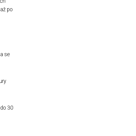
ých
 až po
na se
ury
 do 30