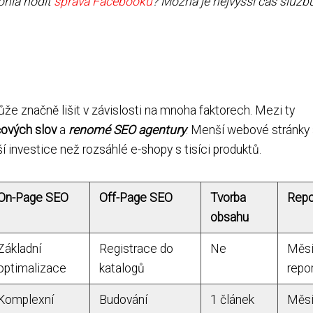
ohla hodit
správa Facebooku
? Možná je nejvyšší čas služb
e značně lišit v závislosti na mnoha faktorech. Mezi ty
čových slov
a
renomé SEO agentury
. Menší webové stránky
investice než rozsáhlé e-shopy s tisíci produktů.
On-Page SEO
Off-Page SEO
Tvorba
Repo
obsahu
Základní
Registrace do
Ne
Měsí
optimalizace
katalogů
repo
Komplexní
Budování
1 článek
Měsí