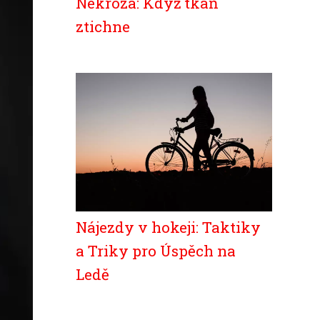
Nekróza: Když tkáň
ztichne
Nájezdy v hokeji: Taktiky
a Triky pro Úspěch na
Ledě