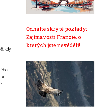
Odhalte skryté poklady:
Zajímavosti Francie, o
kterých jste nevěděli!
bě, kdy
iného
 si
é.