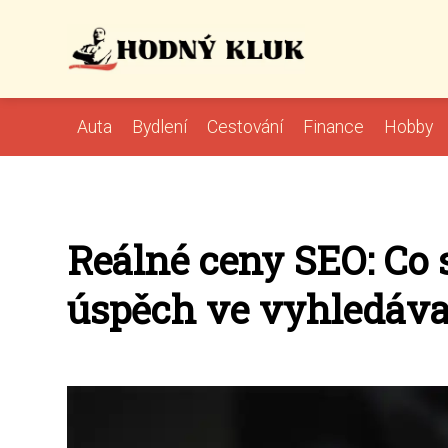
Auta
Bydlení
Cestování
Finance
Hobby
Reálné ceny SEO: Co 
úspěch ve vyhledáva