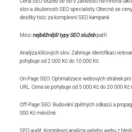
Cena SEO služeb se liší v závislosti na mnoha fak
slov a zkušenosti SEO specialisty. Obecně se ceny 
desítky tisíc za komplexní SEO kampaně.
Mezi
nejběžnější typy SEO služeb
patří:
Analýza klíčových slov: Zahrnuje identifikaci rele
pohybuje od 2 000 Kč do 10 000 Kč.
On-Page SEO: Optimalizace webových stránek pro v
URL. Cena se pohybuje od 5 000 Kč do 20 000 Kč 
Off-Page SEO: Budování zpětných odkazů a propag
000 Kč měsíčně.
SEO audit: Komplexní analýza vašeho webu z hled