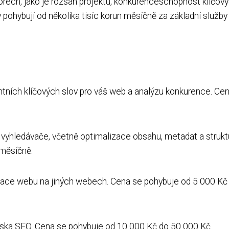
torech, jako je rozsah projektu, konkurenceschopnost klíčov
pohybují od několika tisíc korun měsíčně za základní služby
vantních klíčových slov pro váš web a analýzu konkurence. Ce
yhledávače, včetně optimalizace obsahu, metadat a strukt
měsíčně.
ace webu na jiných webech. Cena se pohybuje od 5 000 Kč
iska SEO. Cena se pohybuje od 10 000 Kč do 50 000 Kč.