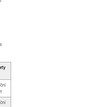
u
 s
rty
ční
rt
ční