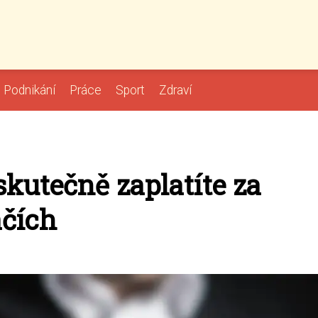
Podnikání
Práce
Sport
Zdraví
skutečně zaplatíte za
čích