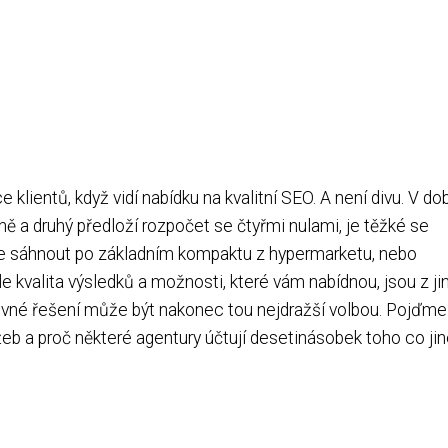
e klientů, když vidí nabídku na kvalitní SEO. A není divu. V do
čně a druhý předloží rozpočet se čtyřmi nulami, je těžké se
ete sáhnout po základním kompaktu z hypermarketu, nebo
ale kvalita výsledků a možnosti, které vám nabídnou, jsou z j
evné řešení může být nakonec tou nejdražší volbou. Pojďme
eb a proč některé agentury účtují desetinásobek toho co jin