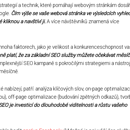
 strategií a technik, které pomáhají webovým stránkám dosá
ogle.
Čím výše se vaše webová stránka ve výsledcích vyhle
kliknou a navštíví ji.
A více návštěvníků znamená více
 mnoha faktorech, jako je velikost a konkurenceschopnost v
ě platí, že za základní SEO služby můžete očekávat měsíč
plexnější SEO kampaně s pokročilými strategiemi a nástroj
 měsíčně.
 nabízejí, patří: analýza klíčových slov, on-page optimaliza
u), off-page optimalizace (budování zpětných odkazů), tvor
SEO je investicí do dlouhodobé viditelnosti a růstu vašeho