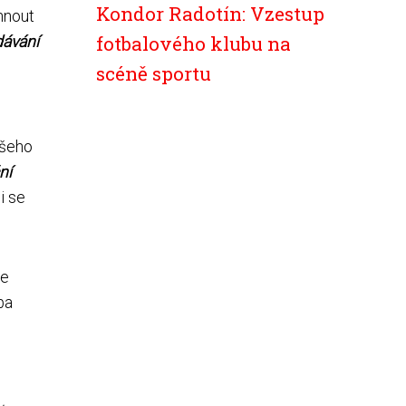
Kondor Radotín: Vzestup
hnout
fotbalového klubu na
dávání
scéně sportu
ašeho
ní
i se
ce
ba