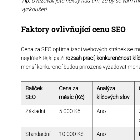
Tip:
Uvažovali jste někdy nad tím, že by se vám m
vyzkoušet!
Faktory ovlivňující cenu SEO
Cena za SEO optimalizaci webových stránek se můž
nejdůležitější patří
rozsah prací
,
konkurenčnost klí
menší konkurencí budou přirozeně vyžadovat menší 
Balíček
Cena za
Analýza
SEO
měsíc (Kč)
klíčových slov
Základní
5 000 Kč
Ano
Standardní
10 000 Kč
Ano