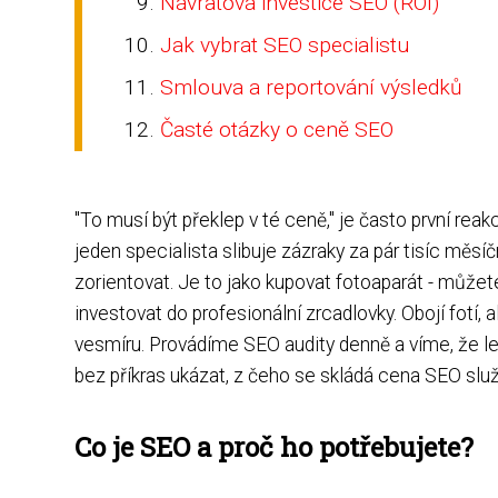
Návratová investice SEO (ROI)
Jak vybrat SEO specialistu
Smlouva a reportování výsledků
Časté otázky o ceně SEO
"To musí být překlep v té ceně," je často první reakc
jeden specialista slibuje zázraky za pár tisíc měsí
zorientovat. Je to jako kupovat fotoaparát - můž
investovat do profesionální zrcadlovky. Obojí fotí, 
vesmíru. Provádíme SEO audity denně a víme, že l
bez příkras ukázat, z čeho se skládá cena SEO služ
Co je SEO a proč ho potřebujete?