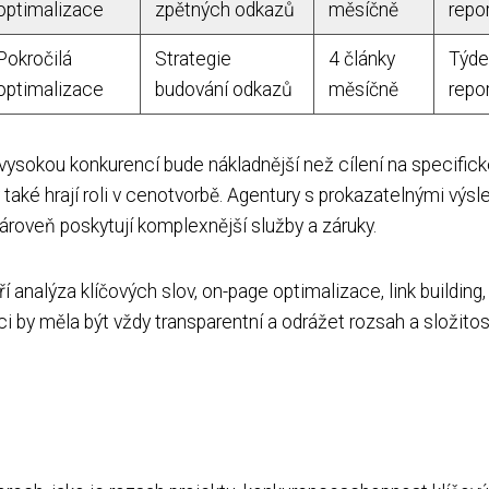
optimalizace
zpětných odkazů
měsíčně
repo
Pokročilá
Strategie
4 články
Týde
optimalizace
budování odkazů
měsíčně
repo
vysokou konkurencí bude nákladnější než cílení na specific
také hrají roli v cenotvorbě. Agentury s prokazatelnými výsl
 zároveň poskytují komplexnější služby a záruky.
í analýza klíčových slov, on-page optimalizace, link building,
i by měla být vždy transparentní a odrážet rozsah a složitos