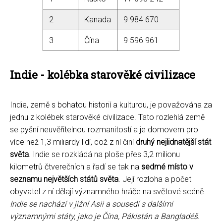
2
Kanada
9 984 670
3
Čína
9 596 961
Indie - kolébka starověké civilizace
Indie, země s bohatou historií a kulturou, je považována za
jednu z kolébek starověké civilizace. Tato rozlehlá země
se pyšní neuvěřitelnou rozmanitostí a je domovem pro
více než 1,3 miliardy lidí, což z ní činí
druhý nejlidnatější stát
světa
. Indie se rozkládá na ploše přes 3,2 milionu
kilometrů čtverečních a řadí se tak na
sedmé místo v
seznamu největších států světa
. Její rozloha a počet
obyvatel z ní dělají významného hráče na světové scéně.
Indie se nachází v jižní Asii a sousedí s dalšími
významnými státy, jako je Čína, Pákistán a Bangladéš
.