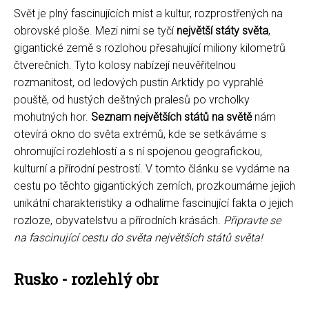
Svět je plný fascinujících míst a kultur, rozprostřených na
obrovské ploše. Mezi nimi se tyčí
největší státy světa
,
gigantické země s rozlohou přesahující miliony kilometrů
čtverečních. Tyto kolosy nabízejí neuvěřitelnou
rozmanitost, od ledových pustin Arktidy po vyprahlé
pouště, od hustých deštných pralesů po vrcholky
mohutných hor.
Seznam největších států na světě
nám
otevírá okno do světa extrémů, kde se setkáváme s
ohromující rozlehlostí a s ní spojenou geografickou,
kulturní a přírodní pestrostí. V tomto článku se vydáme na
cestu po těchto gigantických zemích, prozkoumáme jejich
unikátní charakteristiky a odhalíme fascinující fakta o jejich
rozloze, obyvatelstvu a přírodních krásách.
Připravte se
na fascinující cestu do světa největších států světa!
Rusko - rozlehlý obr