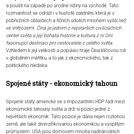
a pouští na západě po úrodné nížiny na východě. Tato
rozmanitost se odráží i v hustotě zalidnění, která je v
pobřežních oblastech a říčních údolích mnohem vyšší než
ve vnitrozemí.
Čína je jedním z nejstarších civilizačních
center světa a její bohatá historie a kultura z ní činí
fascinující destinaci pro cestovatele z celého světa.
Vzhledem k její velikosti a populaci hraje Čína klíčovou roli
v globálním měřítku, a to jak z ekonomického, tak z
politického hlediska.
Spojené státy - ekonomický tahoun
Spojené státy americké se s impozantním HDP řadí mezi
ekonomické tahouny světa a drží si pozici jedné z
největších ekonomik. Tato pozice je dána nejen rozlohou
země, ale také diverzifikovanou ekonomikou a vyspělým
průmyslem. USA jsou domovem mnoha nadnárodních