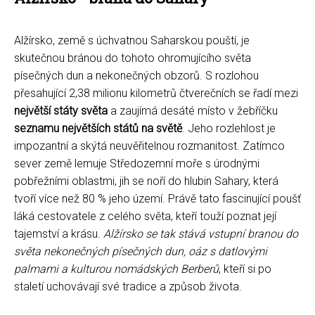
Alžírsko, země s úchvatnou Saharskou pouští, je
skutečnou bránou do tohoto ohromujícího světa
písečných dun a nekonečných obzorů. S rozlohou
přesahující 2,38 milionu kilometrů čtverečních se řadí mezi
největší státy světa
a zaujímá desáté místo v žebříčku
seznamu největších států na světě
. Jeho rozlehlost je
impozantní a skýtá neuvěřitelnou rozmanitost. Zatímco
sever země lemuje Středozemní moře s úrodnými
pobřežními oblastmi, jih se noří do hlubin Sahary, která
tvoří více než 80 % jeho území. Právě tato fascinující poušť
láká cestovatele z celého světa, kteří touží poznat její
tajemství a krásu.
Alžírsko se tak stává vstupní branou do
světa nekonečných písečných dun, oáz s datlovými
palmami a kulturou nomádských Berberů
, kteří si po
staletí uchovávají své tradice a způsob života.