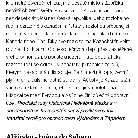
kilometrů čtverečních zaujímá
deváté místo v žebříčku
největších zemí světa
. Pro srovnání, Kazachstán je více
než desetkrát větší než Česká republika. Jeho rozloha ho
řadí mezi země s označením "státy s rozlohou přesahující
milion čtverečních kilometrů", kam patří například i Rusko,
Kanada nebo Čína. Díky své rozloze má Kazachstán velmi
rozmanitou krajinu. Od nekonečných stepí, přes zasněžené
vrcholky hor, až po pouště a jezera. Tato geografická
rozmanitost se odráží i v bohatství přírodních zdrojů,
kterými Kazachstán disponuje. Patří mezi ně ropa, zemní
plyn, uran a další nerostné suroviny. Ačkoliv je Kazachstán
vnitrozemským státem, jeho strategická poloha na
křižovatce mezi Evropou a Asií z něj činí důležitý dopravní
uzel.
Prochází tudy historická Hedvábná stezka a v
současnosti se Kazachstán snaží posílit svou roli
tranzitní země pro obchod mezi Východem a Západem.
Alžírsko - brána do Sahary