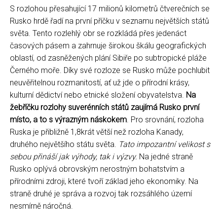
S rozlohou přesahující 17 milionů kilometrů čtverečních se
Rusko hrdě řadí na první příčku v seznamu největších států
světa. Tento rozlehlý obr se rozkládá přes jedenáct
časových pásem a zahrnuje širokou škálu geografických
oblastí, od zasněžených plání Sibiře po subtropické pláže
Černého moře. Díky své rozloze se Rusko může pochlubit
neuvěřitelnou rozmanitostí, ať už jde o přírodní krásy,
kulturní dědictví nebo etnické složení obyvatelstva.
Na
žebříčku rozlohy suverénních států zaujímá Rusko první
místo, a to s výrazným náskokem
. Pro srovnání, rozloha
Ruska je přibližně 1,8krát větší než rozloha Kanady,
druhého největšího státu světa.
Tato impozantní velikost s
sebou přináší jak výhody, tak i výzvy.
Na jedné straně
Rusko oplývá obrovským nerostným bohatstvím a
přírodními zdroji, které tvoří základ jeho ekonomiky. Na
straně druhé je správa a rozvoj tak rozsáhlého území
nesmírně náročná.