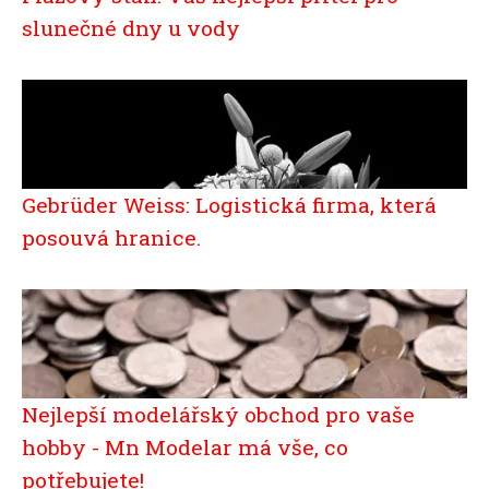
slunečné dny u vody
Gebrüder Weiss: Logistická firma, která
posouvá hranice.
Nejlepší modelářský obchod pro vaše
hobby - Mn Modelar má vše, co
potřebujete!