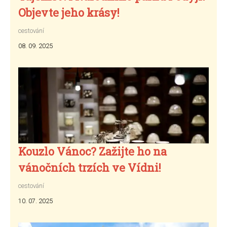
Objevte jeho krásy!
cestování
08. 09. 2025
Kouzlo Vánoc? Zažijte ho na
vánočních trzích ve Vídni!
cestování
10. 07. 2025