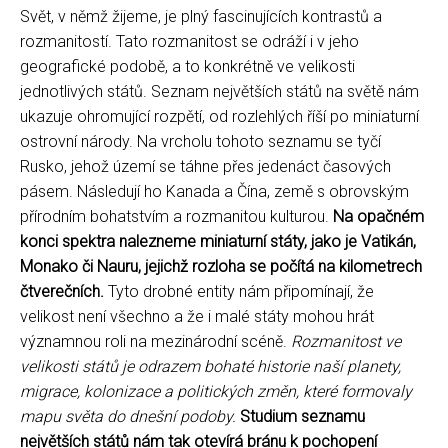
Svět, v němž žijeme, je plný fascinujících kontrastů a
rozmanitostí. Tato rozmanitost se odráží i v jeho
geografické podobě, a to konkrétně ve velikosti
jednotlivých států. Seznam největších států na světě nám
ukazuje ohromující rozpětí, od rozlehlých říší po miniaturní
ostrovní národy. Na vrcholu tohoto seznamu se tyčí
Rusko, jehož území se táhne přes jedenáct časových
pásem. Následují ho Kanada a Čína, země s obrovským
přírodním bohatstvím a rozmanitou kulturou.
Na opačném
konci spektra nalezneme miniaturní státy, jako je Vatikán,
Monako či Nauru, jejichž rozloha se počítá na kilometrech
čtverečních.
Tyto drobné entity nám připomínají, že
velikost není všechno a že i malé státy mohou hrát
významnou roli na mezinárodní scéně.
Rozmanitost ve
velikosti států je odrazem bohaté historie naší planety,
migrace, kolonizace a politických změn, které formovaly
mapu světa do dnešní podoby.
Studium seznamu
největších států nám tak otevírá bránu k pochopení