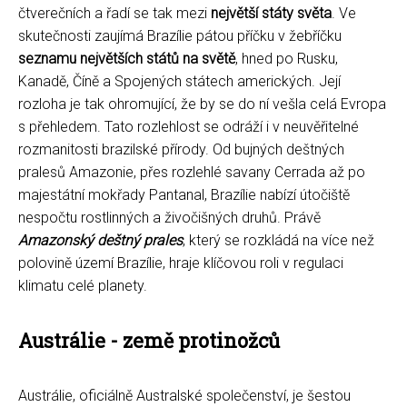
čtverečních a řadí se tak mezi
největší státy světa
. Ve
skutečnosti zaujímá Brazílie pátou příčku v žebříčku
seznamu největších států na světě
, hned po Rusku,
Kanadě, Číně a Spojených státech amerických. Její
rozloha je tak ohromující, že by se do ní vešla celá Evropa
s přehledem. Tato rozlehlost se odráží i v neuvěřitelné
rozmanitosti brazilské přírody. Od bujných deštných
pralesů Amazonie, přes rozlehlé savany Cerrada až po
majestátní mokřady Pantanal, Brazílie nabízí útočiště
nespočtu rostlinných a živočišných druhů. Právě
Amazonský deštný prales
, který se rozkládá na více než
polovině území Brazílie, hraje klíčovou roli v regulaci
klimatu celé planety.
Austrálie - země protinožců
Austrálie, oficiálně Australské společenství, je šestou