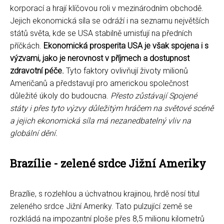
korporací a hrají klíčovou roli v mezinárodním obchodě.
Jejich ekonomická síla se odráží i na seznamu největších
států světa, kde se USA stabilně umisťují na předních
příčkách.
Ekonomická prosperita USA je však spojena i s
výzvami, jako je nerovnost v příjmech a dostupnost
zdravotní péče.
Tyto faktory ovlivňují životy milionů
Američanů a představují pro americkou společnost
důležité úkoly do budoucna.
Přesto zůstávají Spojené
státy i přes tyto výzvy důležitým hráčem na světové scéně
a jejich ekonomická síla má nezanedbatelný vliv na
globální dění.
Brazílie - zelené srdce Jižní Ameriky
Brazílie, s rozlehlou a úchvatnou krajinou, hrdě nosí titul
zeleného srdce Jižní Ameriky. Tato pulzující země se
rozkládá na impozantní ploše přes 8,5 milionu kilometrů