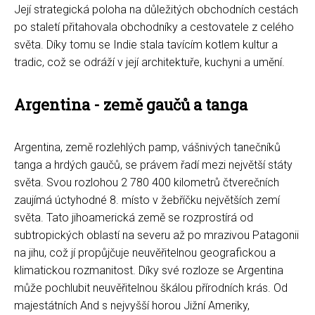
Její strategická poloha na důležitých obchodních cestách
po staletí přitahovala obchodníky a cestovatele z celého
světa. Díky tomu se Indie stala tavícím kotlem kultur a
tradic, což se odráží v její architektuře, kuchyni a umění.
Argentina - země gaučů a tanga
Argentina, země rozlehlých pamp, vášnivých tanečníků
tanga a hrdých gaučů, se právem řadí mezi největší státy
světa. Svou rozlohou 2 780 400 kilometrů čtverečních
zaujímá úctyhodné 8. místo v žebříčku největších zemí
světa. Tato jihoamerická země se rozprostírá od
subtropických oblastí na severu až po mrazivou Patagonii
na jihu, což jí propůjčuje neuvěřitelnou geografickou a
klimatickou rozmanitost. Díky své rozloze se Argentina
může pochlubit neuvěřitelnou škálou přírodních krás. Od
majestátních And s nejvyšší horou Jižní Ameriky,