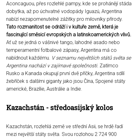
Aconcaguou, přes rozlehlé pampy, kde se prohánějí stáda
dobytka, až po úchvatné vodopády Iguazú, Argentina
nabízí nezapomenutelné zážitky pro milovníky přírody.
Tato rozmanitost se odráží i v kultuře země, která je
fascinující směsicí evropských a latinskoamerických vlivů.
Ať už se jedná o vášnivé tango, lahodné asado nebo
temperamentní fotbalové zápasy, Argentina má co
nabídnout každému.
V seznamu největších států světa se
Argentina nachází v zajímavé společnosti.
Zatímco
Rusko a Kanada okupují první dvě příčky, Argentina sdílí
žebříček s dalšími giganty jako jsou Čína, Spojené státy
americké, Brazílie, Austrálie a Indie.
Kazachstán - středoasijský kolos
Kazachstán, rozlehlá země ve střední Asii, se hrdě řadí
mezi největší státy světa. Svou rozlohou 2 724 900