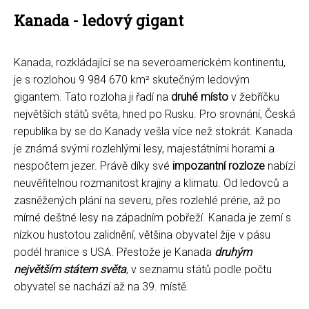
Kanada - ledový gigant
Kanada, rozkládající se na severoamerickém kontinentu,
je s rozlohou 9 984 670 km² skutečným ledovým
gigantem. Tato rozloha ji řadí na
druhé místo
v žebříčku
největších států světa, hned po Rusku. Pro srovnání, Česká
republika by se do Kanady vešla více než stokrát. Kanada
je známá svými rozlehlými lesy, majestátními horami a
nespočtem jezer. Právě díky své
impozantní rozloze
nabízí
neuvěřitelnou rozmanitost krajiny a klimatu. Od ledovců a
zasněžených plání na severu, přes rozlehlé prérie, až po
mírné deštné lesy na západním pobřeží. Kanada je zemí s
nízkou hustotou zalidnění, většina obyvatel žije v pásu
podél hranice s USA. Přestože je Kanada
druhým
největším státem světa
, v seznamu států podle počtu
obyvatel se nachází až na 39. místě.