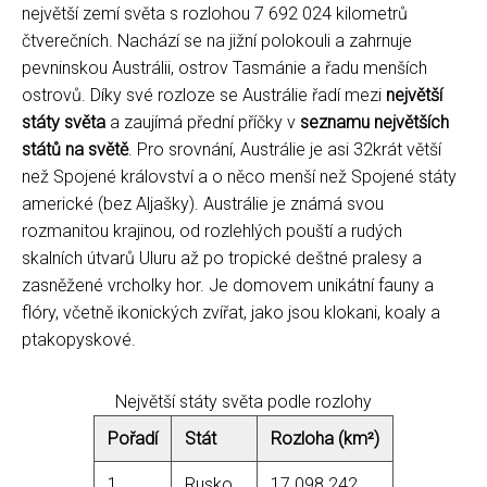
největší zemí světa s rozlohou 7 692 024 kilometrů
čtverečních. Nachází se na jižní polokouli a zahrnuje
pevninskou Austrálii, ostrov Tasmánie a řadu menších
ostrovů. Díky své rozloze se Austrálie řadí mezi
největší
státy světa
a zaujímá přední příčky v
seznamu největších
států na světě
. Pro srovnání, Austrálie je asi 32krát větší
než Spojené království a o něco menší než Spojené státy
americké (bez Aljašky). Austrálie je známá svou
rozmanitou krajinou, od rozlehlých pouští a rudých
skalních útvarů Uluru až po tropické deštné pralesy a
zasněžené vrcholky hor. Je domovem unikátní fauny a
flóry, včetně ikonických zvířat, jako jsou klokani, koaly a
ptakopyskové.
Největší státy světa podle rozlohy
Pořadí
Stát
Rozloha (km²)
1
Rusko
17 098 242