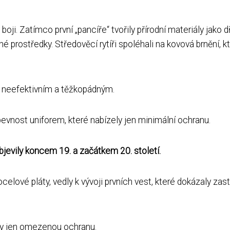
boji. Zatímco první „pancíře“ tvořily přírodní materiály jako 
né prostředky. Středověcí rytíři spoléhali na kovová brnění, kt
o neefektivním a těžkopádným.
 pevnost uniforem, které nabízely jen minimální ochranu.
jevily koncem 19. a začátkem 20. století.
ocelové pláty, vedly k vývoji prvních vest, které dokázaly zast
ely jen omezenou ochranu.