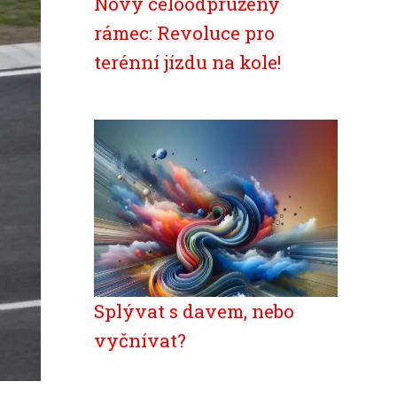
Nový celoodpružený
rámec: Revoluce pro
terénní jízdu na kole!
Splývat s davem, nebo
vyčnívat?