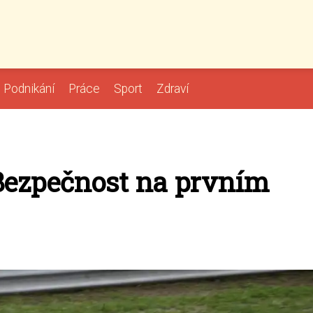
Podnikání
Práce
Sport
Zdraví
 Bezpečnost na prvním