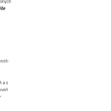
olných
ýše
vosti
A a s
roveň