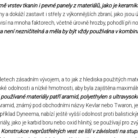
ě vrstev tkanin i pevné panely z materiálů, jako je keramik
 a dokáží zastavit i střely z výkonnějších zbraní, jako jsou
isí na mnoha faktorech, včetně úrovně hrozby, pohodlí při n
ta není nezničitelná a měla by být vždy používána v kombin
letech zásadním vývojem, a to jak z hlediska použitých mate
oké odolnosti a nízké hmotnosti, aby byla zajištěna maximál
 používané materiály patří aramid, polyethylen s ultravyso
ramid, známý pod obchodními názvy Kevlar nebo Twaron, je
říklad Dyneema, nabízí ještě vyšší odolnost proti balistick
y, jako je karbid boru nebo oxid hlinitý, se používají pro zv
.
Konstrukce neprůstřelných vest se liší v závislosti na stup