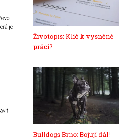
dřevo
erá je
Životopis: Klíč k vysněné
práci?
avit
Bulldogs Brno: Bojují dál!