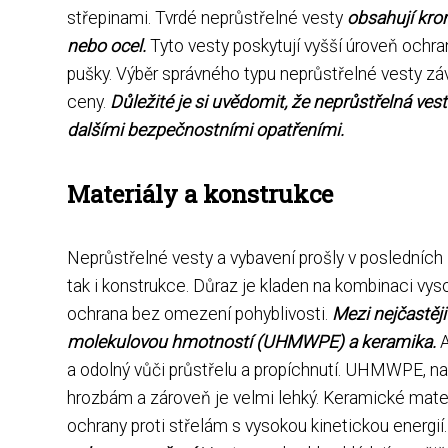
střepinami. Tvrdé neprůstřelné vesty
obsahují krom
nebo ocel.
Tyto vesty poskytují vyšší úroveň ochrany
pušky. Výběr správného typu neprůstřelné vesty záv
ceny.
Důležité je si uvědomit, že neprůstřelná ves
dalšími bezpečnostními opatřeními.
Materiály a konstrukce
Neprůstřelné vesty a vybavení prošly v posledních 
tak i konstrukce. Důraz je kladen na kombinaci vys
ochrana bez omezení pohyblivosti.
Mezi nejčastěji
molekulovou hmotností (UHMWPE) a keramika.
A
a odolný vůči průstřelu a propíchnutí. UHMWPE, nap
hrozbám a zároveň je velmi lehký. Keramické materiál
ochrany proti střelám s vysokou kinetickou energií