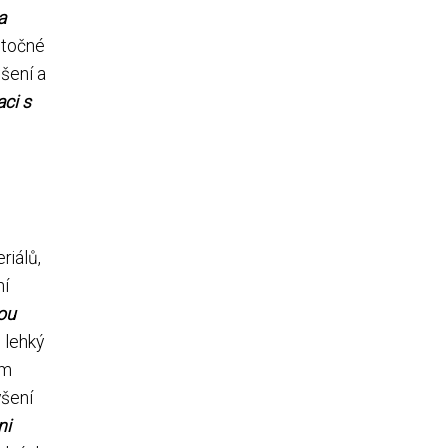
a
 útočné
ošení a
aci s
riálů,
ní
kou
 lehký
ým
ýšení
ni