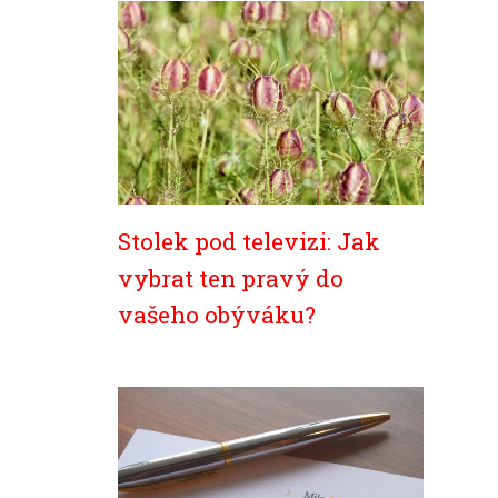
Stolek pod televizi: Jak
vybrat ten pravý do
vašeho obýváku?