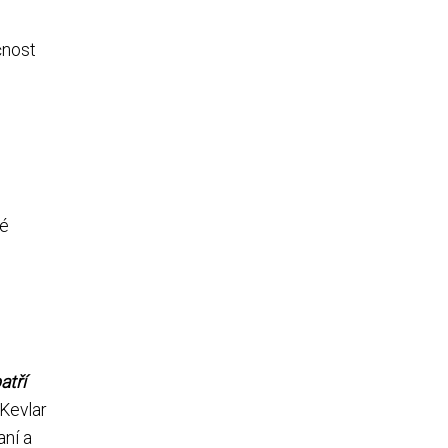
čnost
ré
atří
 Kevlar
aní a