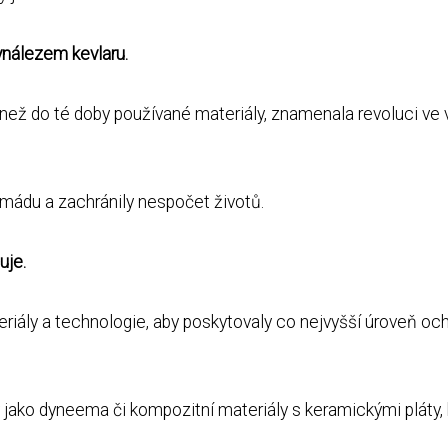
vynálezem kevlaru.
 než do té doby používané materiály, znamenala revoluci ve 
armádu a zachránily nespočet životů.
uje.
iály a technologie, aby poskytovaly co nejvyšší úroveň oc
ly jako dyneema či kompozitní materiály s keramickými pláty,