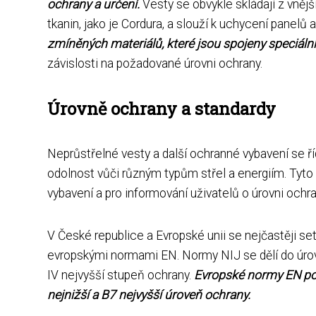
ochrany a určení.
Vesty se obvykle skládají z vněj
tkanin, jako je Cordura, a slouží k uchycení panelů 
zmíněných materiálů, které jsou spojeny speciáln
závislosti na požadované úrovni ochrany.
Úrovně ochrany a standardy
Neprůstřelné vesty a další ochranné vybavení se ří
odolnost vůči různým typům střel a energiím. Tyto 
vybavení a pro informování uživatelů o úrovni ochran
V České republice a Evropské unii se nejčastěji s
evropskými normami EN. Normy NIJ se dělí do úrovn
IV nejvyšší stupeň ochrany.
Evropské normy EN pou
nejnižší a B7 nejvyšší úroveň ochrany.