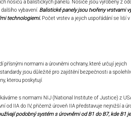
ších nosičů a balistických panelů. Nosiče jsou vyrobeny z od
a dalšího vybavení.
Balistické panely jsou tvořeny vrstvami v
ími technologiemi.
Počet vrstev a jejich uspořádání se liší v
dí přísnými normami a úrovněmi ochrany, které určují jejich
standardy jsou důležité pro zajištění bezpečnosti a spolehli
y, kterou poskytují.
etkáváme s normami NIJ (National Institute of Justice) z US
í od IIA do IV, přičemž úroveň IIA představuje nejnižší a ú
žívají podobný systém s úrovněmi od B1 do B7, kde B1 je