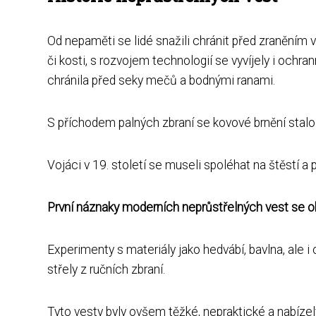
Od nepaměti se lidé snažili chránit před zraněním v 
či kosti, s rozvojem technologií se vyvíjely i ochran
chránila před seky mečů a bodnými ranami.
S příchodem palných zbraní se kovové brnění stal
Vojáci v 19. století se museli spoléhat na štěstí a
První náznaky moderních neprůstřelných vest se ob
Experimenty s materiály jako hedvábí, bavlna, ale i 
střely z ručních zbraní.
Tyto vesty byly ovšem těžké, nepraktické a nabíz