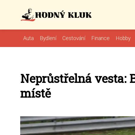
Auta
Bydlení
Cestování
Finance
Hobby
Neprůstřelná vesta:
místě