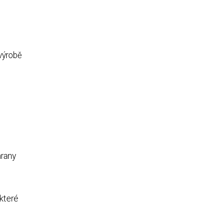
výrobě
hrany
 které