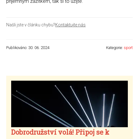
příjemným zážitkem, tak si to užijte.
Našli jste v článku chybu?
Kontaktujte nás
Publikováno: 30. 06. 2024
Kategorie:
sport
Dobrodružství volá! Připoj se k