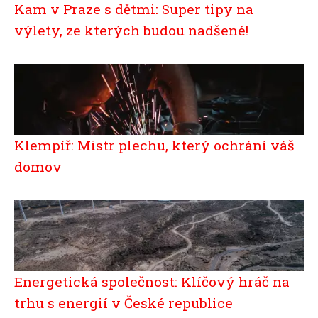
Kam v Praze s dětmi: Super tipy na
výlety, ze kterých budou nadšené!
Klempíř: Mistr plechu, který ochrání váš
domov
Energetická společnost: Klíčový hráč na
trhu s energií v České republice