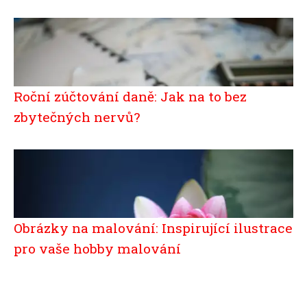
Roční zúčtování daně: Jak na to bez
zbytečných nervů?
Obrázky na malování: Inspirující ilustrace
pro vaše hobby malování