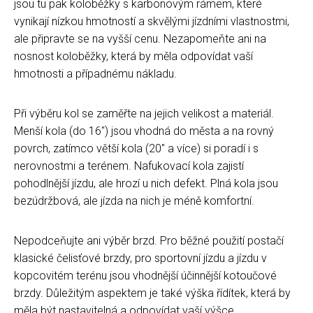
jsou tu pak koloběžky s karbonovým rámem, které
vynikají nízkou hmotností a skvělými jízdními vlastnostmi,
ale připravte se na vyšší cenu. Nezapomeňte ani na
nosnost koloběžky, která by měla odpovídat vaší
hmotnosti a případnému nákladu.
Při výběru kol se zaměřte na jejich velikost a materiál.
Menší kola (do 16") jsou vhodná do města a na rovný
povrch, zatímco větší kola (20" a více) si poradí i s
nerovnostmi a terénem. Nafukovací kola zajistí
pohodlnější jízdu, ale hrozí u nich defekt. Plná kola jsou
bezúdržbová, ale jízda na nich je méně komfortní.
Nepodceňujte ani výběr brzd. Pro běžné použití postačí
klasické čelisťové brzdy, pro sportovní jízdu a jízdu v
kopcovitém terénu jsou vhodnější účinnější kotoučové
brzdy. Důležitým aspektem je také výška řídítek, která by
měla být nastavitelná a odpovídat vaší výšce.