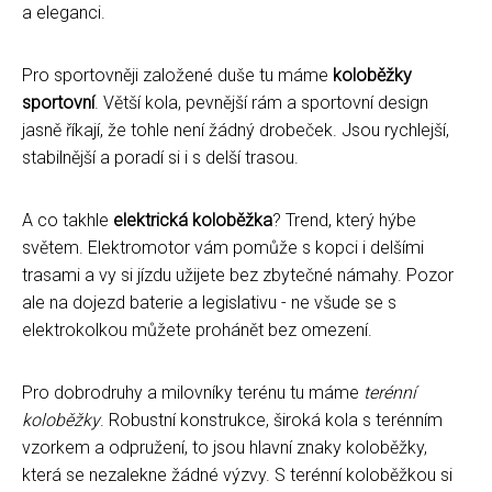
a eleganci.
Pro sportovněji založené duše tu máme
koloběžky
sportovní
. Větší kola, pevnější rám a sportovní design
jasně říkají, že tohle není žádný drobeček. Jsou rychlejší,
stabilnější a poradí si i s delší trasou.
A co takhle
elektrická koloběžka
? Trend, který hýbe
světem. Elektromotor vám pomůže s kopci i delšími
trasami a vy si jízdu užijete bez zbytečné námahy. Pozor
ale na dojezd baterie a legislativu - ne všude se s
elektrokolkou můžete prohánět bez omezení.
Pro dobrodruhy a milovníky terénu tu máme
terénní
koloběžky
. Robustní konstrukce, široká kola s terénním
vzorkem a odpružení, to jsou hlavní znaky koloběžky,
která se nezalekne žádné výzvy. S terénní koloběžkou si