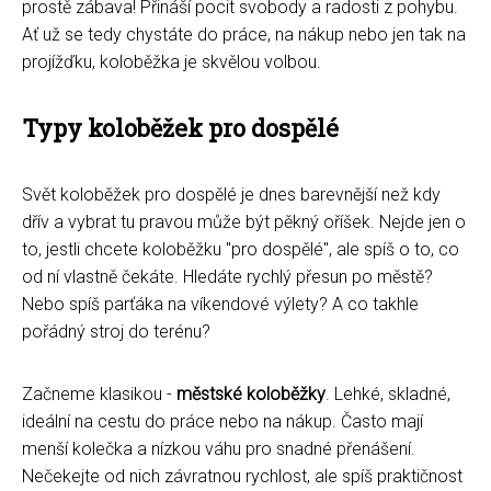
prostě zábava! Přináší pocit svobody a radosti z pohybu.
Ať už se tedy chystáte do práce, na nákup nebo jen tak na
projížďku, koloběžka je skvělou volbou.
Typy koloběžek pro dospělé
Svět koloběžek pro dospělé je dnes barevnější než kdy
dřív a vybrat tu pravou může být pěkný oříšek. Nejde jen o
to, jestli chcete koloběžku "pro dospělé", ale spíš o to, co
od ní vlastně čekáte. Hledáte rychlý přesun po městě?
Nebo spíš parťáka na víkendové výlety? A co takhle
pořádný stroj do terénu?
Začneme klasikou -
městské koloběžky
. Lehké, skladné,
ideální na cestu do práce nebo na nákup. Často mají
menší kolečka a nízkou váhu pro snadné přenášení.
Nečekejte od nich závratnou rychlost, ale spíš praktičnost