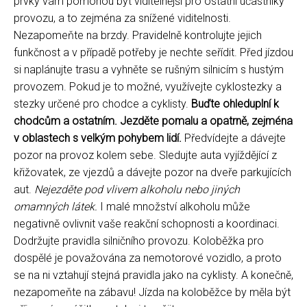
prvky vám pomohou být viditelnější pro ostatní účastníky
provozu, a to zejména za snížené viditelnosti.
Nezapomeňte na brzdy. Pravidelně kontrolujte jejich
funkčnost a v případě potřeby je nechte seřídit. Před jízdou
si naplánujte trasu a vyhněte se rušným silnicím s hustým
provozem. Pokud je to možné, využívejte cyklostezky a
stezky určené pro chodce a cyklisty.
Buďte ohleduplní k
chodcům a ostatním. Jezděte pomalu a opatrně, zejména
v oblastech s velkým pohybem lidí.
Předvídejte a dávejte
pozor na provoz kolem sebe. Sledujte auta vyjíždějící z
křižovatek, ze vjezdů a dávejte pozor na dveře parkujících
aut.
Nejezděte pod vlivem alkoholu nebo jiných
omamných látek.
I malé množství alkoholu může
negativně ovlivnit vaše reakční schopnosti a koordinaci.
Dodržujte pravidla silničního provozu. Koloběžka pro
dospělé je považována za nemotorové vozidlo, a proto
se na ni vztahují stejná pravidla jako na cyklisty. A konečně,
nezapomeňte na zábavu! Jízda na koloběžce by měla být