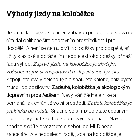
Výhody jízdy na koloběžce
Jízda na koloběžce není jen zábavou pro děti, ale stává se
čím dál oblíbenějším dopravním prostředkem i pro
dospělé. A není se čemu divit! Koloběžky pro dospělé, ať
už ty klasické s odrážením nebo elektrokoloběžky, přináší
řadu výhod.
Zaprvé, jízda na koloběžce je skvělým
způsobem, jak si zasportovat a zlepšit svou fyzičku.
Zapojujete svaly celého těla a spalujete kalorie, aniž byste
museli do posilovny.
Zadruhé, koloběžka je ekologickým
dopravním prostředkem.
Nevytváří žádné emise a
pomáhá tak chránit životní prostředí.
Zatřetí, koloběžka je
praktická do města.
Snadno se s ní proplétáte ucpanými
ulicemi a vyhnete se tak zdlouhavým kolonám. Navíc ji
snadno složíte a vezmete s sebou do MHD nebo
kanceláře. A v neposlední řadě, jízda na koloběžce je